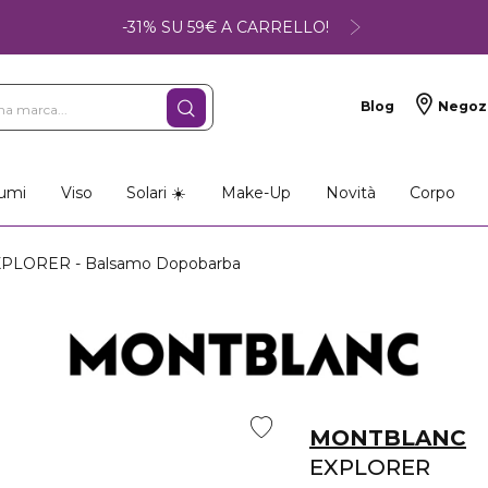
-31% SU 59€ A CARRELLO!
Blog
Negoz
umi
Viso
Solari ☀️
Make-Up
Novità
Corpo
PLORER - Balsamo Dopobarba
MONTBLANC
EXPLORER