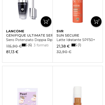
LANCÔME
SVR
GÉNIFIQUE ULTIMATE SERUM
SUN SECURE
Siero Potenziato Doppia Riparazione
Latte Idratante SPF50+
5
5
6
1
3 formati
115,90 €
21,38 €
81,13 €
32,90 €