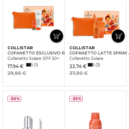
COLLISTAR
COLLISTAR
COFANETTO ESCLUSIVO ROUTINE SOLARE
COFANETTO LATTE SPRAY
Cofanetto Solare SPF 50+
Cofanetto Solare
5
5
1
3
17,94 €
22,74 €
29,90 €
37,90 €
30%
35%