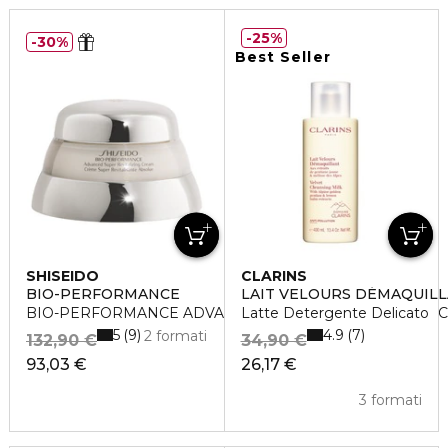
25%
30%
Best Seller
SHISEIDO
CLARINS
BIO-PERFORMANCE
LAIT VELOURS DÉMAQUIL
BIO-PERFORMANCE ADVANCED SUPER REVITALIZING 
Latte Detergente Delicato
5
4.9
9
7
2 formati
132,90 €
34,90 €
93,03 €
26,17 €
3 formati