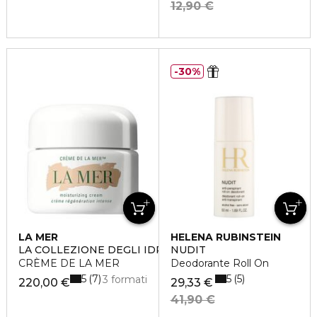
12,90 €
30%
LA MER
HELENA RUBINSTEIN
LA COLLEZIONE DEGLI IDRATANTI
NUDIT
CRÈME DE LA MER
Deodorante Roll On
5
5
7
5
3 formati
220,00 €
29,33 €
41,90 €