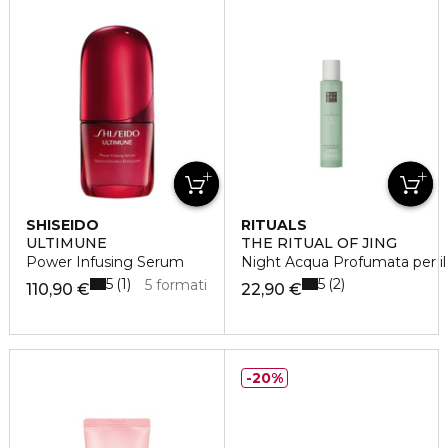
SHISEIDO
RITUALS
ULTIMUNE
THE RITUAL OF JING
Power Infusing Serum
Night Acqua Profumata per il 
5
5
1
2
5 formati
110,90 €
22,90 €
20%