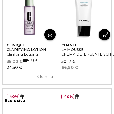
CLINIQUE
CHANEL
CLARIFYING LOTION
LA MOUSSE
Clarifying Lotion 2
CREMA DETERGENTE SCHI
4.9
30
35,00 €
50,17 €
24,50 €
66,90 €
3 formati
40%
40%
Esclusiva