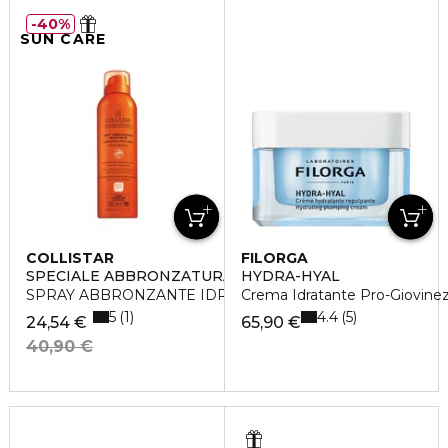
40%
SUN CARE
COLLISTAR
FILORGA
SPECIALE ABBRONZATURA PERFETTA
HYDRA-HYAL
SPRAY ABBRONZANTE IDRATANTE SPF10
Crema Idratante Pro-Giovine
5
4.4
1
5
24,54 €
65,90 €
40,90 €