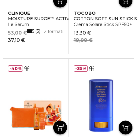
CLINIQUE
TOCOBO
MOISTURE SURGE™ ACTIVE GLOW
COTTON SOFT SUN STICK 
Le Sérum
Crema Solare Stick SPF50+
5
3
2 formati
53,00 €
13,30 €
37,10 €
19,00 €
40%
35%