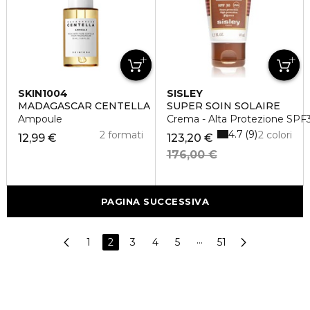
SKIN1004
SISLEY
MADAGASCAR CENTELLA
SUPER SOIN SOLAIRE
Ampoule
Crema - Alta Protezione SPF
4.7
9
2 formati
2 colori
12,99 €
123,20 €
176,00 €
PAGINA SUCCESSIVA
1
2
3
4
5
···
51