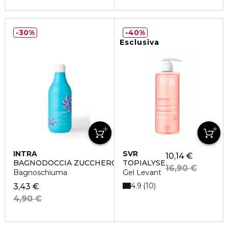
30%
40%
Esclusiva
INTRA
SVR
10,14 €
BAGNODOCCIA ZUCCHERO FILATO
TOPIALYSE
16,90 €
Bagnoschiuma
Gel Levant
4.9
10
3,43 €
4,90 €