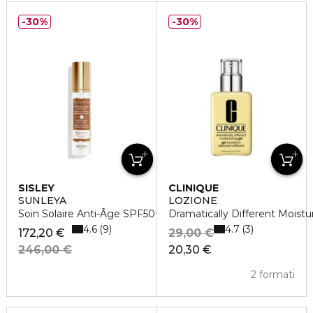
30%
30%
SISLEY
CLINIQUE
SUNLEYA
LOZIONE
Soin Solaire Anti-Âge SPF50+
Dramatically Different Moistu
4.6
4.7
9
3
172,20 €
29,00 €
246,00 €
20,30 €
2 formati