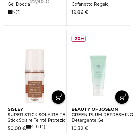
22,90 €
Gel Doccia
Cofanetto Regalo
5
3
19,86 €
20%
SISLEY
BEAUTY OF JOSEON
SUPER STICK SOLAIRE TEINTÉ SPF 50+
GREEN PLUM REFRESHING
Stick Solaire Teinté Protezione Molto Alta
Detergente Gel
4.9
14
50,00 €
10,32 €