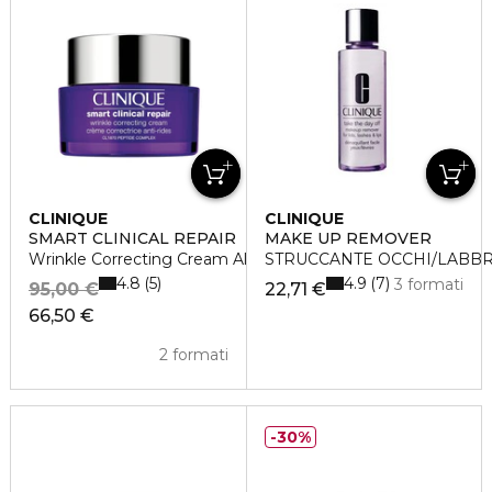
CLINIQUE
CLINIQUE
SMART CLINICAL REPAIR
MAKE UP REMOVER
Wrinkle Correcting Cream All Skin Types
STRUCCANTE OCCHI/LABBR
4.8
4.9
5
7
3 formati
95,00 €
22,71 €
66,50 €
2 formati
30%