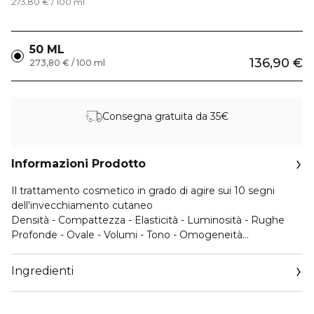
273,80 € / 100 ml
50 ML
136,90 €
273,80 € / 100 ml
Consegna gratuita da 35€
Informazioni Prodotto
Il trattamento cosmetico in grado di agire sui 10 segni
dell'invecchiamento cutaneo
Densità - Compattezza - Elasticità - Luminosità - Rughe
Profonde - Ovale - Volumi - Tono - Omogeneità
dell'incarnato - Nutrimento.
Una combinazione di principi attivi all'avanguardia [peptidi
Ingredienti
ristrutturanti + complesso lipidico + estratto botanico]
studiati per stimolare il naturale processo di rigenerazione
per una pelle dall’aspetto più giovane.