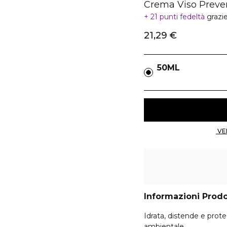
Crema Viso Preve
21 punti fedeltà
grazi
21,29 €
50ML
Informazioni Prod
Idrata, distende e proteg
ambientale.