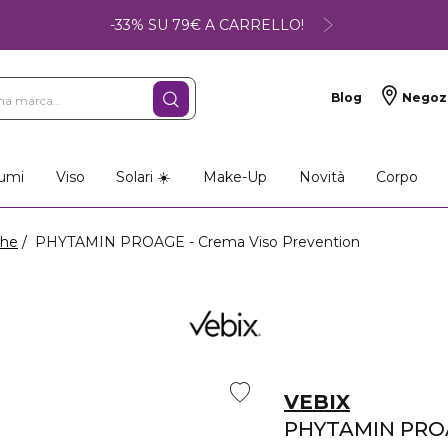
-33% SU 79€ A CARRELLO!
Blog
Negoz
umi
Viso
Solari ☀️
Make-Up
Novità
Corpo
ghe
PHYTAMIN PROAGE - Crema Viso Prevention
VEBIX
PHYTAMIN PRO