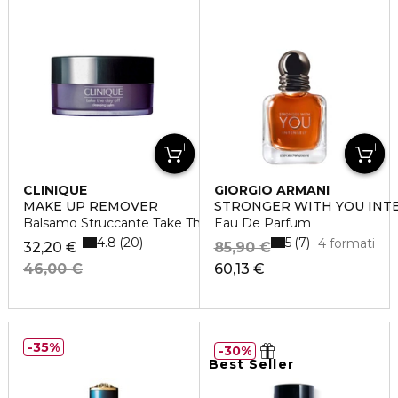
CLINIQUE
GIORGIO ARMANI
MAKE UP REMOVER
STRONGER WITH YOU INT
Balsamo Struccante Take The Day Off
Eau De Parfum
4.8
5
20
7
4 formati
32,20 €
85,90 €
46,00 €
60,13 €
35%
30%
Best Seller