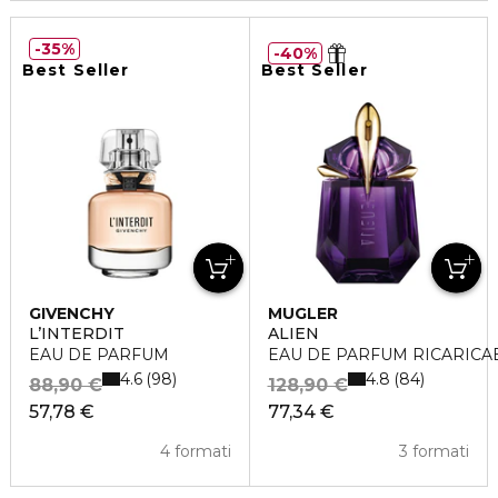
35%
40%
Best Seller
Best Seller
GIVENCHY
MUGLER
L’INTERDIT
ALIEN
EAU DE PARFUM
EAU DE PARFUM RICARICA
4.6
4.8
98
84
88,90 €
128,90 €
57,78 €
77,34 €
4 formati
3 formati