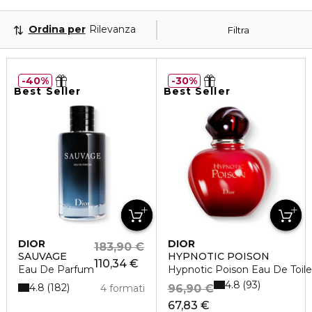
Ordina per
Rilevanza
Filtra
40%
30%
Best Seller
Best Seller
DIOR
DIOR
183,90 €
SAUVAGE
HYPNOTIC POISON
110,34 €
Eau De Parfum
Hypnotic Poison Eau De Toile
4.8
93
4.8
182
4 formati
96,90 €
67,83 €