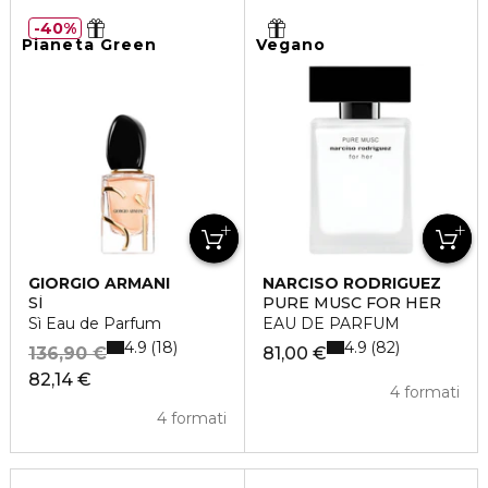
40%
Pianeta Green
Vegano
GIORGIO ARMANI
NARCISO RODRIGUEZ
SÌ
PURE MUSC FOR HER
Sì Eau de Parfum
EAU DE PARFUM
4.9
4.9
18
82
136,90 €
81,00 €
82,14 €
4 formati
4 formati