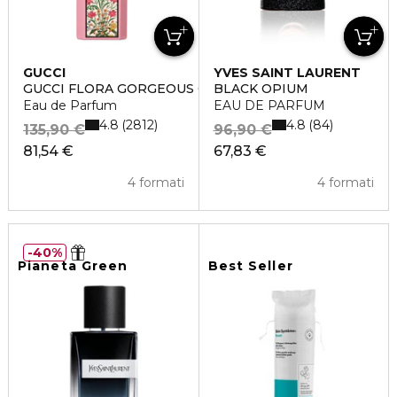
GUCCI
YVES SAINT LAURENT
GUCCI FLORA GORGEOUS GARDENIA
BLACK OPIUM
Eau de Parfum
EAU DE PARFUM
4.8
4.8
2812
84
135,90 €
96,90 €
81,54 €
67,83 €
4 formati
4 formati
40%
Pianeta Green
Best Seller