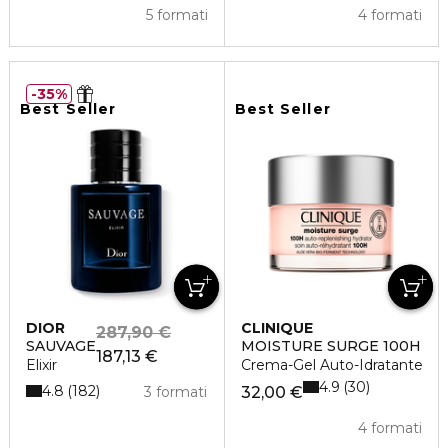
5 formati
4 formati
35%
Best Seller
Best Seller
DIOR
CLINIQUE
287,90 €
SAUVAGE
MOISTURE SURGE 100H
187,13 €
Elixir
Crema-Gel Auto-Idratante
4.9
30
4.8
182
3 formati
32,00 €
4 formati