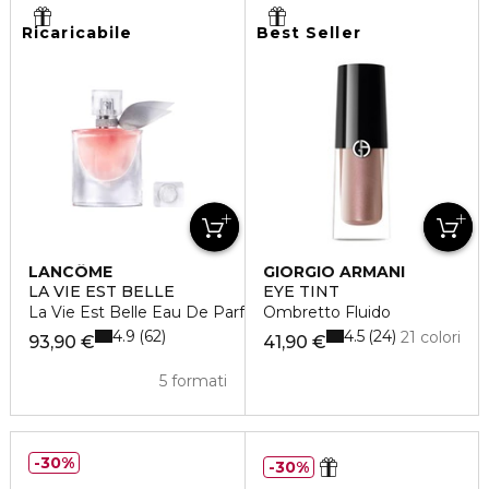
Ricaricabile
Best Seller
LANCÔME
GIORGIO ARMANI
LA VIE EST BELLE
EYE TINT
La Vie Est Belle Eau De Parfum
Ombretto Fluido
4.9
4.5
62
24
21 colori
93,90 €
41,90 €
5 formati
30%
30%