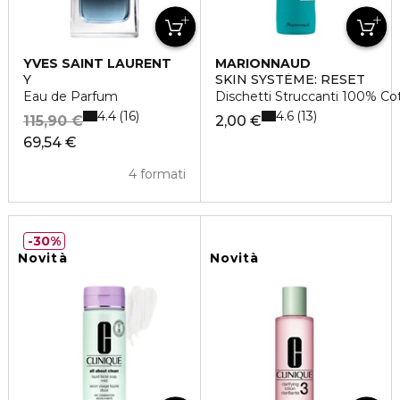
YVES SAINT LAURENT
MARIONNAUD
Y
SKIN SYSTÈME: RESET
Eau de Parfum
Dischetti Struccanti 100% Co
4.4
4.6
16
13
115,90 €
2,00 €
69,54 €
4 formati
30%
Novità
Novità