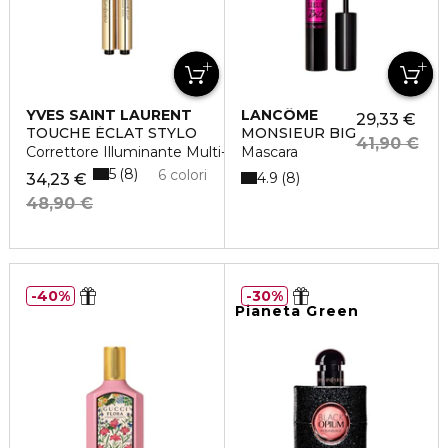
YVES SAINT LAURENT
LANCÔME
29,33 €
TOUCHE ÉCLAT STYLO
MONSIEUR BIG
41,90 €
Correttore Illuminante Multi-Uso
Mascara
5
8
6 colori
4.9
8
34,23 €
48,90 €
40%
30%
Pianeta Green