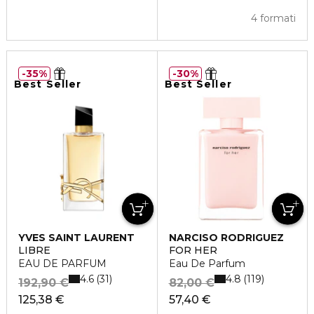
4 formati
35%
30%
Best Seller
Best Seller
YVES SAINT LAURENT
NARCISO RODRIGUEZ
LIBRE
FOR HER
EAU DE PARFUM
Eau De Parfum
4.6
4.8
31
119
192,90 €
82,00 €
125,38 €
57,40 €