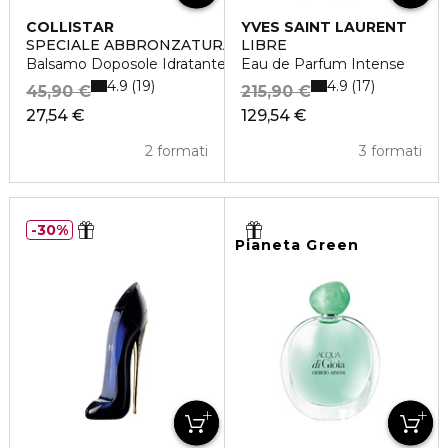
COLLISTAR
YVES SAINT LAURENT
SPECIALE ABBRONZATURA PERFETTA
LIBRE
Balsamo Doposole Idratante Restitutivo
Eau de Parfum Intense
4.9
4.9
19
17
45,90 €
215,90 €
27,54 €
129,54 €
2 formati
3 formati
30%
Pianeta Green