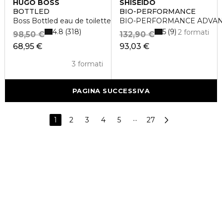
HUGO BOSS
SHISEIDO
BOTTLED
BIO-PERFORMANCE
Boss Bottled eau de toilette vaporisateur
BIO-PERFORMANCE ADVAN
4.8
5
318
9
2 formati
98,50 €
132,90 €
68,95 €
93,03 €
3 formati
PAGINA SUCCESSIVA
1
2
3
4
5
···
27