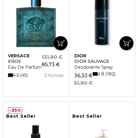
VERSACE
DIOR
131,90 €
EROS
DIOR SAUVAGE
85,73 €
Eau De Parfum
Deodorante Spray
4.8
182
4.6
45
3 formati
36,33 €
51,90 €
35%
Best Seller
Best Seller