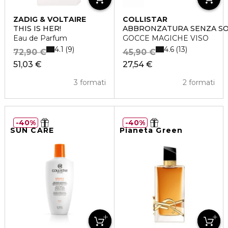
ZADIG & VOLTAIRE
COLLISTAR
THIS IS HER!
ABBRONZATURA SENZA S
Eau de Parfum
GOCCE MAGICHE VISO
4.1
4.6
9
13
72,90 €
45,90 €
51,03 €
27,54 €
3 formati
2 formati
40%
40%
SUN CARE
Pianeta Green