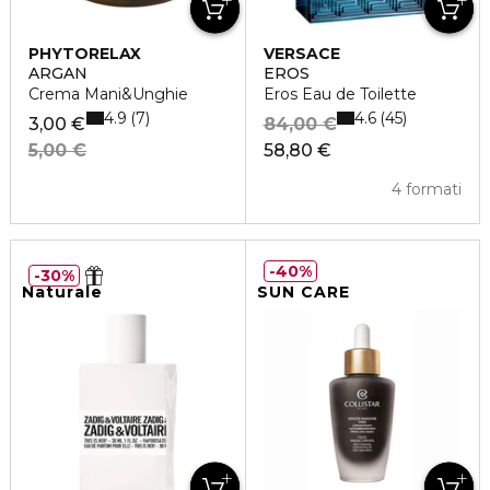
PHYTORELAX
VERSACE
ARGAN
EROS
Crema Mani&Unghie
Eros Eau de Toilette
4.9
4.6
7
45
3,00 €
84,00 €
5,00 €
58,80 €
4 formati
40%
30%
Naturale
SUN CARE