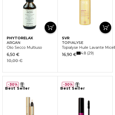
PHYTORELAX
SVR
ARGAN
TOPIALYSE
Olio Secco Multiuso
Topialyse Huile Lavante Mice
4.8
29
6,50 €
16,90 €
10,00 €
30%
30%
Best Seller
Best Seller