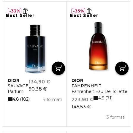
33%
35%
Best Seller
Best Seller
DIOR
DIOR
134,90 €
SAUVAGE
FAHRENHEIT
90,38 €
Parfum
Fahrenheit Eau De Toilette
4.9
71
4.8
182
4 formati
223,90 €
145,53 €
3 formati