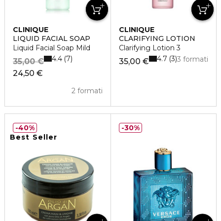
CLINIQUE
CLINIQUE
LIQUID FACIAL SOAP
CLARIFYING LOTION
Liquid Facial Soap Mild
Clarifying Lotion 3
4.4
4.7
7
3
3 formati
35,00 €
35,00 €
24,50 €
2 formati
40%
30%
Best Seller