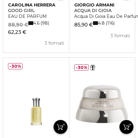
CAROLINA HERRERA
GIORGIO ARMANI
GOOD GIRL
ACQUA DI GIOIA
EAU DE PARFUM
Acqua Di Gioia Eau De Parfu
4.6
4.8
98
116
88,90 €
85,90 €
62,23 €
3 formati
3 formati
30%
30%