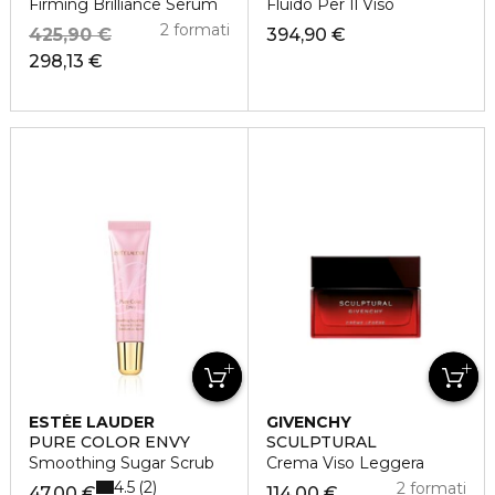
Firming Brilliance Serum
Fluido Per Il Viso
2 formati
425,90 €
394,90 €
298,13 €
ESTÉE LAUDER
GIVENCHY
PURE COLOR ENVY
SCULPTURAL
Smoothing Sugar Scrub
Crema Viso Leggera
4.5
2
2 formati
47,00 €
114,00 €