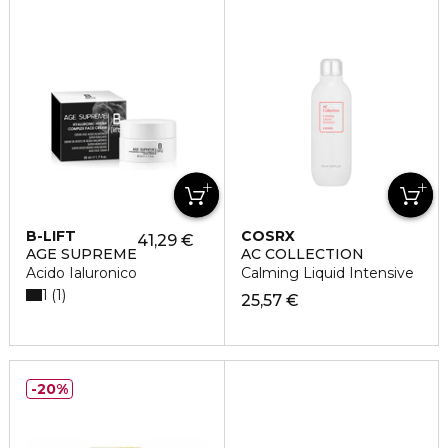
B-LIFT
COSRX
41,29 €
AGE SUPREME
AC COLLECTION
Acido Ialuronico
Calming Liquid Intensive
1
1
25,57 €
20%