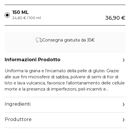
150 ML
36,90 €
24,60 € / 100 ml
Consegna gratuita da 35€
Informazioni Prodotto
Uniforma la grana e l’incarnato della pelle di glutei. Grazie
alle sue fini microsfere di sabbia, polvere di semi di fior di
loto e lava vulcanica, favorisce l’allontanamento delle cellule
morte e la presenza di imperfezioni, peli incarniti e
brufoletti. Con olio di cocco, rende la pelle morbida, liscia e
dal tocco setoso e sensuale. Arricchito con estratto di
Ingredienti
coffea arabica ad azione rimodellante.
Produttore