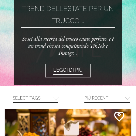
TREND DELL’ESTATE PER UN
TRUCCO ...
Se sei alla ricerca del trucco estate perfetto, c'è
un trend che sta conquistando TikTok e
Instagr...
LEGGI DI PIÙ
SELECT TAGS:
PIÙ RECENTI
CREA LA TUA ROUTINE CON I