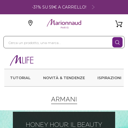
-31% SU 59€ A CARRELLO!
TUTORIAL
NOVITÀ & TENDENZE
ISPIRAZIONI
ARMANI
HONEY HOUR: IL BEAUTY