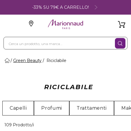
-33% SU 79€ A CARRELLO!
Green Beauty
Riciclabile
RICICLABILE
Capelli
Profumi
Trattamenti
Ma
40 Prodotti visualizzati
109 Prodotto/i