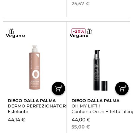
25,57 €
20%
Vegano
Vegano
DIEGO DALLA PALMA
DIEGO DALLA PALMA
DERMO PERFEZIONATORE PROGRESSIVO
OH MY LIFT !
Esfoliante
Contorno Occhi Effetto Lifti
44,14 €
44,00 €
55,00 €