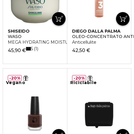
SHISEIDO
DIEGO DALLA PALMA
WASO
OLEO-CONCENTRATO ANTI
MEGA HYDRATING MOISTURIZER - Crema idratante
Anticellulite
5
1
45,90 €
42,50 €
20%
20%
Vegano
Riciclabile