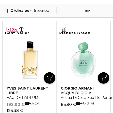
Ordina per
Rilevanza
Filtra
35%
Best Seller
Pianeta Green
YVES SAINT LAURENT
GIORGIO ARMANI
LIBRE
ACQUA DI GIOIA
EAU DE PARFUM
Acqua Di Gioia Eau De Parfu
4.6
4.8
31
116
192,90 €
85,90 €
125,38 €