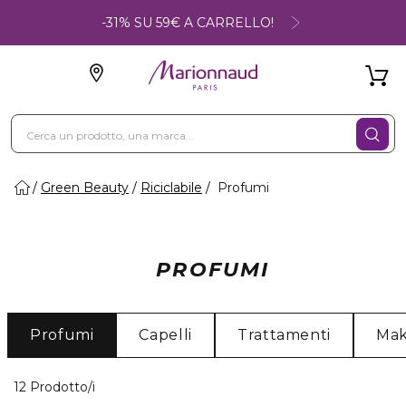
-31% SU 59€ A CARRELLO!
Green Beauty
Riciclabile
Profumi
PROFUMI
Profumi
Capelli
Trattamenti
Ma
12 Prodotti visualizzati
12 Prodotto/i