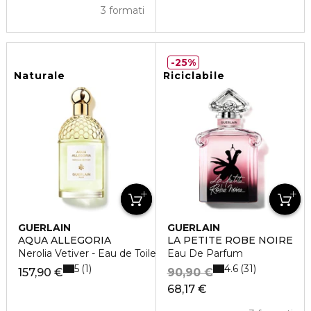
3 formati
25%
Naturale
Riciclabile
GUERLAIN
GUERLAIN
AQUA ALLEGORIA
LA PETITE ROBE NOIRE
Nerolia Vetiver - Eau de Toilette
Eau De Parfum
5
4.6
1
31
157,90 €
90,90 €
68,17 €