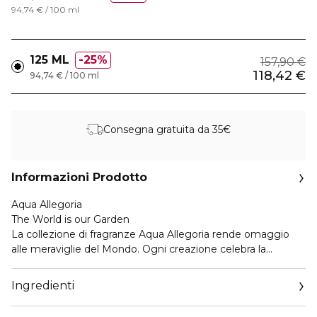
94,74 € / 100 ml
125 ML
25%
157,90 €
118,42 €
94,74 € / 100 ml
Consegna gratuita da 35€
Informazioni Prodotto
Aqua Allegoria
The World is our Garden
La collezione di fragranze Aqua Allegoria rende omaggio
alle meraviglie del Mondo. Ogni creazione celebra la
bellezza della Natura e svela materie prime e note
d'eccezione sublimate dai nostri Parfumeur-esploratori.
Ingredienti
La polpa succosa e acidula del Mandarino è trascinata dalla