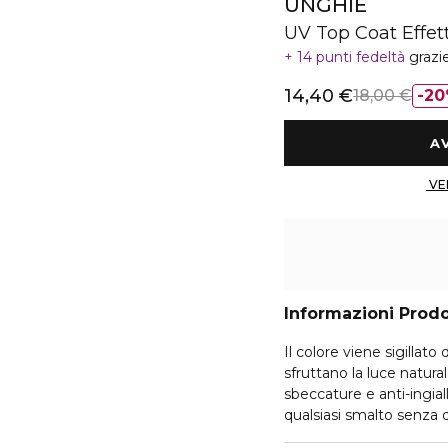
UNGHIE
UV Top Coat Effet
14 punti fedeltà
grazi
14,40 €
18,00 €
20
Informazioni Prod
Il colore viene sigillat
sfruttano la luce naturale
sbeccature e anti-ingia
qualsiasi smalto senza dover ricorrere ad una lampada UV . - Top coat
brevettato, - Asciugatur