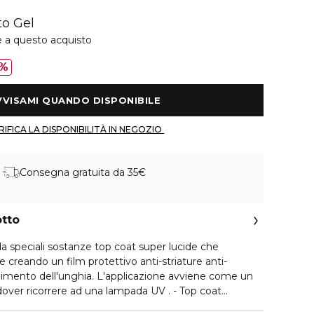
to Gel
e a questo acquisto
%
 AVVISAMI QUANDO DISPONIBILE 
 VERIFICA LA DISPONIBILITÀ IN NEGOZIO 
Consegna gratuita da 35€
otto
o da speciali sostanze top coat super lucide che
 creando un film protettivo anti-striature anti-
llimento dell'unghia. L'applicazione avviene come un
a rapidissima, - Asciuga alla luce del sole, - NO