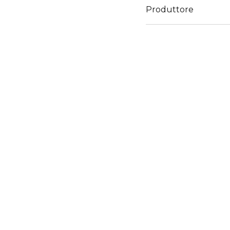
Produttore
Email
customercare@diegoda