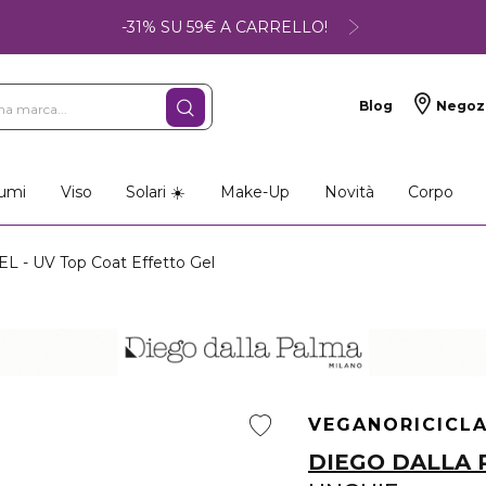
-31% SU 59€ A CARRELLO!
Blog
Negoz
umi
Viso
Solari ☀️
Make-Up
Novità
Corpo
 - UV Top Coat Effetto Gel
VEGANO
RICICL
DIEGO DALLA