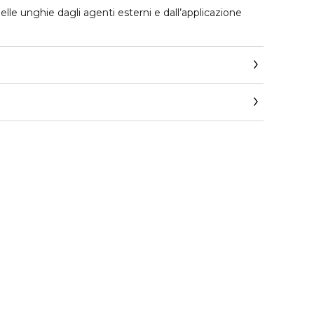
lle unghie dagli agenti esterni e dall’applicazione
llapalma.com