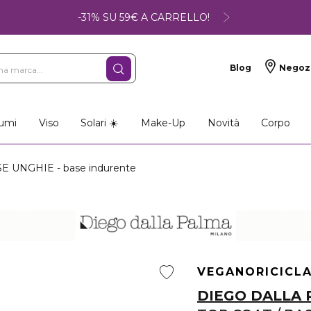
-31% SU 59€ A CARRELLO!
Blog
Negoz
umi
Viso
Solari ☀️
Make-Up
Novità
Corpo
E UNGHIE - base indurente
VEGANO
RICICL
DIEGO DALLA