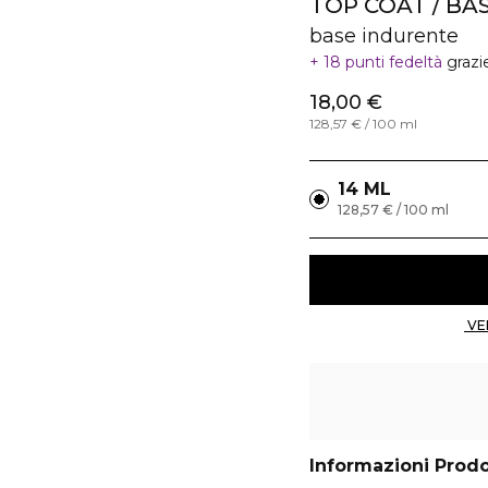
TOP COAT / BAS
base indurente
18 punti fedeltà
grazi
18,00 €
128,57 € / 100 ml
14 ML
128,57 € / 100 ml
Informazioni Prod