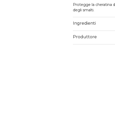
Protegge la cheratina de
degli smalti.
Ingredienti
Produttore
Email
customercare@diegoda