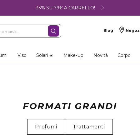
-33% SU 79€ A CARRELLO!
Blog
Negoz
umi
Viso
Solari ☀️
Make-Up
Novità
Corpo
FORMATI GRANDI
Profumi
Trattamenti