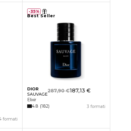
35%
Best Seller
DIOR
187,13 €
287,90 €
SAUVAGE
Elixir
4.8
182
3 formati
4 formati