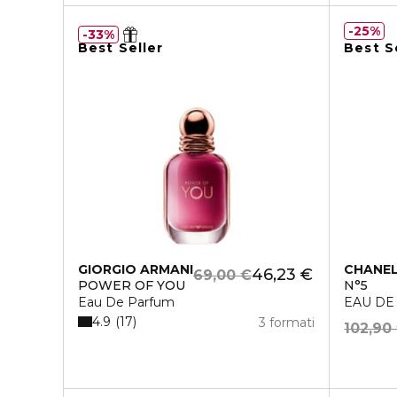
25%
33%
Best Seller
Best S
GIORGIO ARMANI
CHANE
46,23 €
69,00 €
POWER OF YOU
N°5
Eau De Parfum
EAU DE
4.9
17
3 formati
102,90