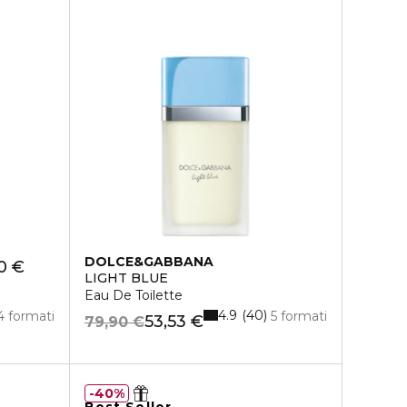
DOLCE&GABBANA
0 €
LIGHT BLUE
Eau De Toilette
4.9
40
4 formati
5 formati
53,53 €
79,90 €
40%