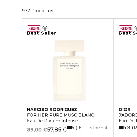
40 Prodotti visualizzati
972 Prodotto/i
35%
30%
Best Seller
Best S
NARCISO RODRIGUEZ
DIOR
FOR HER PURE MUSC BLANC
J'ADOR
Eau De Parfum Intense
Eau De 
5
4.8
16
1
3 formati
57,85 €
89,00 €