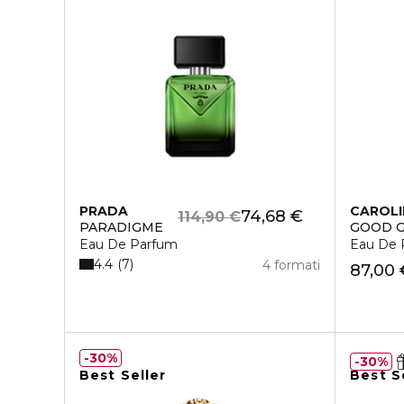
PRADA
CAROLI
74,68 €
114,90 €
PARADIGME
GOOD G
Eau De Parfum
Eau De 
4.4
7
4 formati
87,00 
30%
30%
Best Seller
Best S