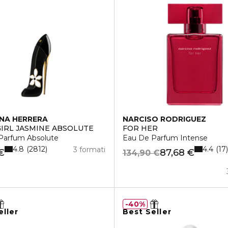
NA HERRERA
NARCISO RODRIGUEZ
IRL JASMINE ABSOLUTE
FOR HER
Parfum Absolute
Eau De Parfum Intense
4.8
4.4
2812
17
3 formati
€
87,68 €
134,90 €
40%
eller
Best Seller