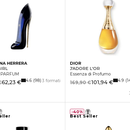
NA HERRERA
DIOR
IRL
J'ADORE L'OR
 PARFUM
Essenza di Profumo
4.6
4.9
98
1
3 formati
62,23 €
101,94 €
€
169,90 €
40%
eller
Best Seller