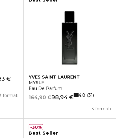
Best Seller
YVES SAINT LAURENT
83 €
MYSLF
Eau De Parfum
4.8
31
3 formati
98,94 €
164,90 €
3 formati
30%
Best Seller