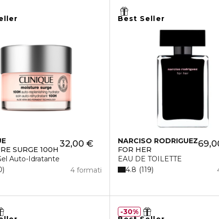
eller
Best Seller
UE
NARCISO RODRIGUEZ
32,00 €
69,0
RE SURGE 100H
FOR HER
el Auto-Idratante
EAU DE TOILETTE
4.8
0
119
4 formati
30%