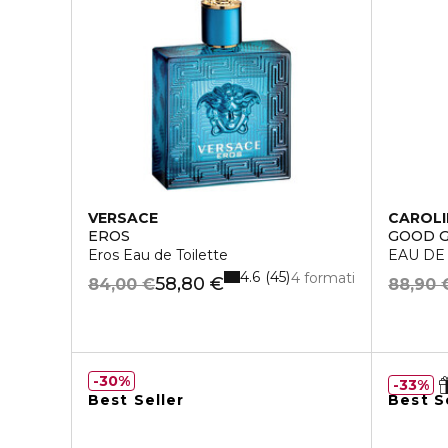
VERSACE
CAROLI
EROS
GOOD G
Eros Eau de Toilette
EAU DE
4.6
45
4 formati
58,80 €
84,00 €
88,90 
30%
33%
Best Seller
Best S