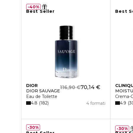
40%
Best Seller
Best S
DIOR
CLINIQ
70,14 €
116,90 €
DIOR SAUVAGE
MOISTU
Eau de Toilette
Crema-G
4.8
4.9
182
3
4 formati
30%
30%