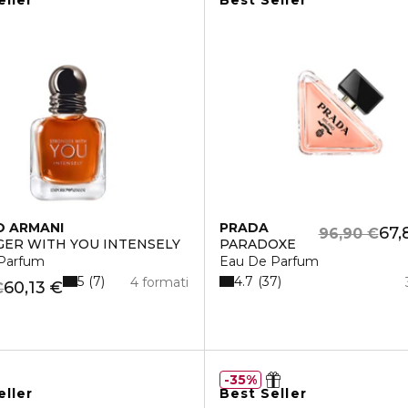
eller
Best Seller
O ARMANI
PRADA
67,
96,90 €
ER WITH YOU INTENSELY
PARADOXE
Parfum
Eau De Parfum
5
4.7
7
37
4 formati
60,13 €
€
35%
eller
Best Seller