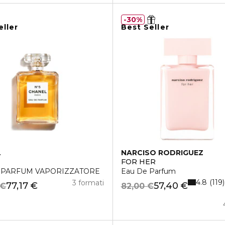
30%
eller
Best Seller
L
NARCISO RODRIGUEZ
FOR HER
 PARFUM VAPORIZZATORE
Eau De Parfum
4.8
119
3 formati
77,17 €
57,40 €
 €
82,00 €