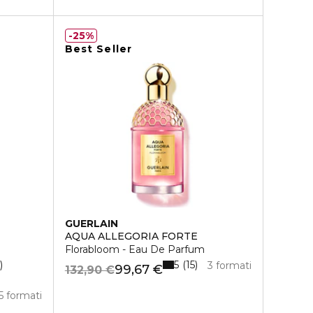
25%
Best Seller
GUERLAIN
AQUA ALLEGORIA FORTE
Florabloom - Eau De Parfum
5
15
3 formati
99,67 €
132,90 €
5 formati