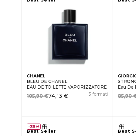
Best Seller
Best S
CHANEL
GIORGI
BLEU DE CHANEL
STRONG
EAU DE TOILETTE VAPORIZZATORE
Eau De 
3 formati
74,13 €
105,90 €
85,90 
35%
Best Seller
Best S