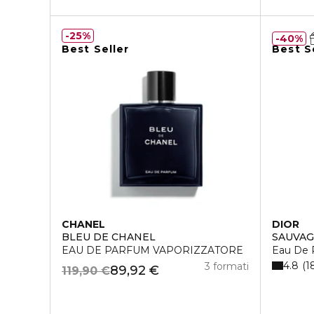
25%
40%
Best Seller
Best S
CHANEL
DIOR
BLEU DE CHANEL
SAUVA
EAU DE PARFUM VAPORIZZATORE
Eau De 
4.8
1
3 formati
89,92 €
119,90 €