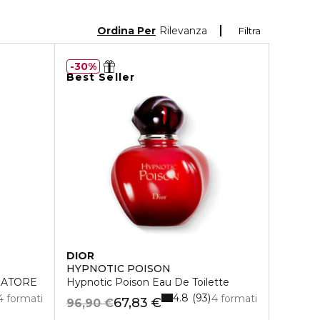
Ordina Per
Rilevanza
Filtra
30%
Best Seller
DIOR
HYPNOTIC POISON
ZATORE
Hypnotic Poison Eau De Toilette
4.8
93
4 formati
4 formati
67,83 €
96,90 €