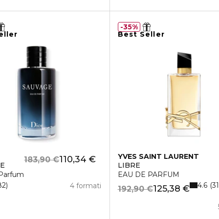
35%
eller
Best Seller
YVES SAINT LAURENT
110,34 €
183,90 €
GE
LIBRE
Parfum
EAU DE PARFUM
4.6
82
31
4 formati
125,38 €
192,90 €