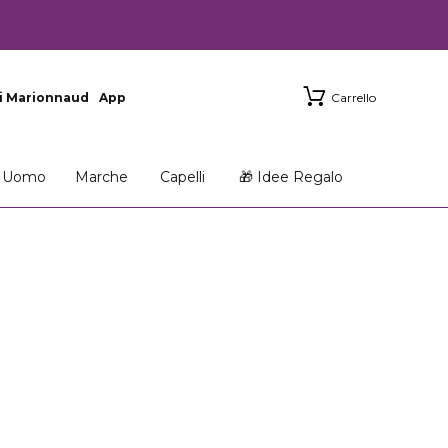
i Marionnaud
App
Carrello
Uomo
Marche
Capelli
🎁 Idee Regalo