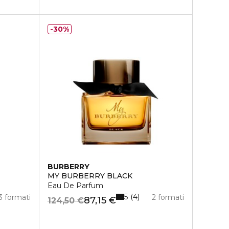
30%
BURBERRY
MY BURBERRY BLACK
Eau De Parfum
5
4
3 formati
2 formati
87,15 €
124,50 €