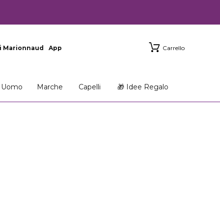
i Marionnaud
App
Carrello
Uomo
Marche
Capelli
🎁 Idee Regalo