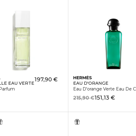
L
HERMÈS
197,90 €
LLE EAU VERTE
EAU D'ORANGE
Parfum
Eau D'orange Verte Eau De C
151,13 €
215,90 €