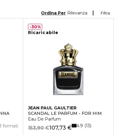
Ordina Per
Rilevanza
Filtra
30%
Ricaricabile
JEAN PAUL GAULTIER
ONNA
SCANDAL LE PARFUM - FOR HIM
Eau De Parfum
4.9
13
3 formati
107,73 €
153,90 €