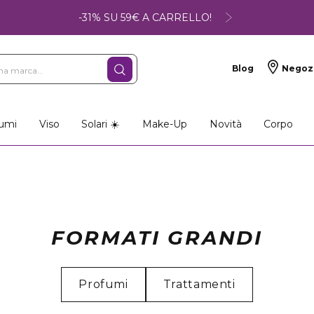
-31% SU 59€ A CARRELLO!
Blog
Negoz
umi
Viso
Solari ☀️
Make-Up
Novità
Corpo
FORMATI GRANDI
Profumi
Trattamenti