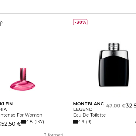
30%
KLEIN
MONTBLANC
32,
47,00 €
RIA
LEGEND
Intense For Women
Eau De Toilette
4.8
4.9
137
9
52,50 €
€
3 formati