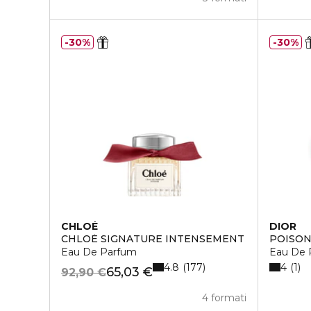
30%
30%
CHLOÉ
DIOR
CHLOÈ SIGNATURE INTENSEMENT
POISON
Eau De Parfum
Eau De 
4.8
4
177
1
65,03 €
92,90 €
4 formati