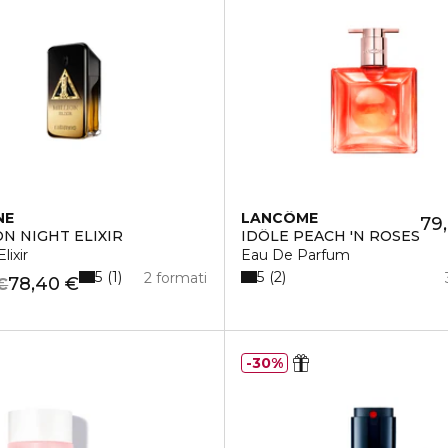
NE
LANCÔME
79
ON NIGHT ELIXIR
IDÔLE PEACH 'N ROSES
lixir
Eau De Parfum
5
5
1
2
2 formati
78,40 €
€
30%