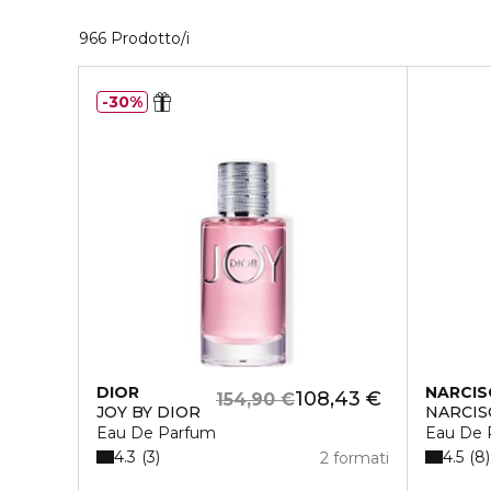
40 Prodotti visualizzati
966 Prodotto/i
30%
DIOR
NARCIS
108,43 €
154,90 €
JOY BY DIOR
NARCIS
Eau De Parfum
Eau De 
4.3
4.5
3
8
2 formati