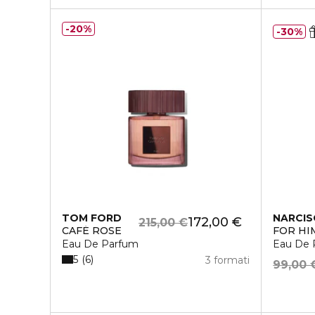
20%
30%
TOM FORD
NARCIS
172,00 €
215,00 €
CAFÉ ROSE
FOR HI
Eau De Parfum
Eau De 
5
6
3 formati
99,00 