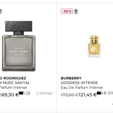
30%
O RODRIGUEZ
BURBERRY
M MUSC SANTAL
GODDESS INTENSE
Parfum Intense
Eau De Parfum Intense
5
4.8
2
10
2 formati
69,30 €
121,45 €
€
173,50 €