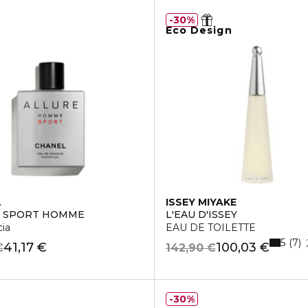
30%
Eco Design
L
ISSEY MIYAKE
E SPORT HOMME
L'EAU D'ISSEY
cia
EAU DE TOILETTE
5
7
41,17 €
100,03 €
€
142,90 €
30%