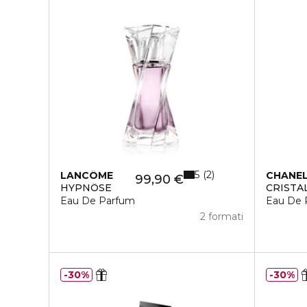
5
2
LANCÔME
CHANE
99,90 €
HYPNÔSE
CRISTA
Eau De Parfum
Eau De 
2 formati
30%
30%