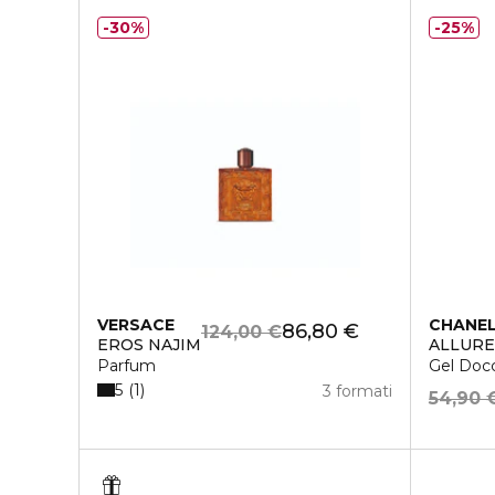
30%
25%
VERSACE
CHANE
86,80 €
124,00 €
EROS NAJIM
ALLUR
Parfum
Gel Doc
5
1
3 formati
54,90 