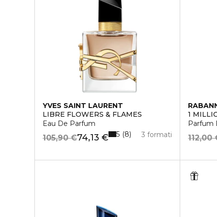
YVES SAINT LAURENT
RABAN
LIBRE FLOWERS & FLAMES
1 MILLI
Eau De Parfum
Parfum E
5
8
3 formati
74,13 €
105,90 €
112,00 