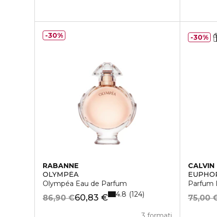
30%
30%
RABANNE
CALVIN 
OLYMPÉA
EUPHO
Olympéa Eau de Parfum
Parfum 
4.8
124
60,83 €
86,90 €
75,00 
3 formati