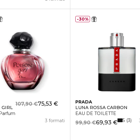
30%
PRADA
75,53 €
107,90 €
 GIRL
LUNA ROSSA CARBON
Parfum
EAU DE TOILETTE
5
3
3 formati
69,93 €
99,90 €