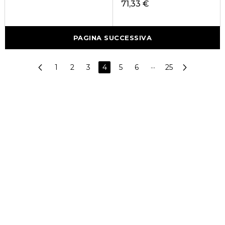
71,33 €
PAGINA SUCCESSIVA
1
2
3
4
5
6
···
25