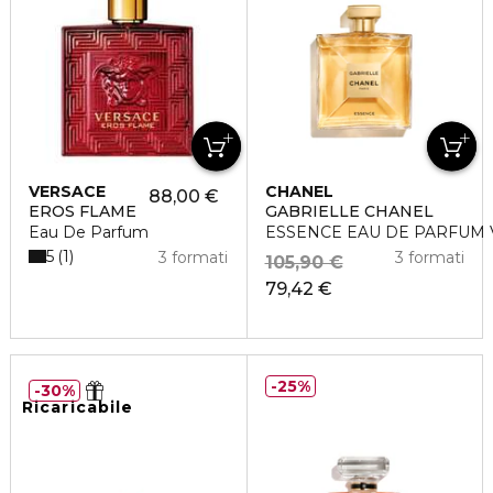
VERSACE
CHANEL
88,00 €
EROS FLAME
GABRIELLE CHANEL
Eau De Parfum
ESSENCE EAU DE PARFUM
5
1
3 formati
3 formati
105,90 €
79,42 €
25%
30%
Ricaricabile