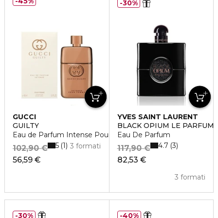
45%
30%
GUCCI
YVES SAINT LAURENT
GUILTY
BLACK OPIUM LE PARFUM
Eau de Parfum Intense Pour Femme
Eau De Parfum
5
4.7
1
3
3 formati
102,90 €
117,90 €
56,59 €
82,53 €
3 formati
30%
40%