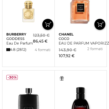
BURBERRY
CHANEL
123,50 €
GODDESS
COCO
86,45 €
Eau De Parfum
EAU DE PARFUM VAPORIZ
2 formati
4.8
2812
4 formati
143,90 €
107,92 €
30%