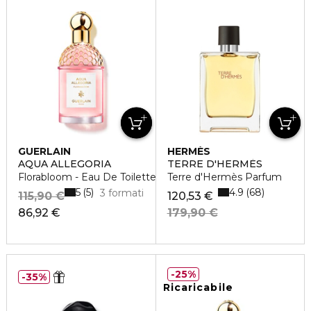
GUERLAIN
HERMÈS
AQUA ALLEGORIA
TERRE D'HERMÈS
Florabloom - Eau De Toilette
Terre d'Hermès Parfum
5
4.9
5
68
3 formati
115,90 €
120,53 €
86,92 €
179,90 €
25%
35%
Ricaricabile