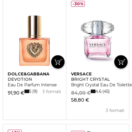
30%
DOLCE&GABBANA
VERSACE
DEVOTION
BRIGHT CRYSTAL
Eau De Parfum Intense
Bright Crystal Eau De Toilett
5
4.6
9
45
3 formati
91,90 €
84,00 €
58,80 €
3 formati