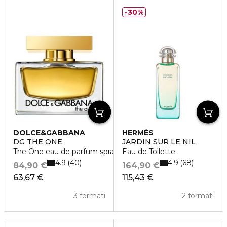
30%
DOLCE&GABBANA
HERMÈS
DG THE ONE
JARDIN SUR LE NIL
The One eau de parfum spray
Eau de Toilette
4.9
4.9
40
68
84,90 €
164,90 €
63,67 €
115,43 €
3 formati
2 formati