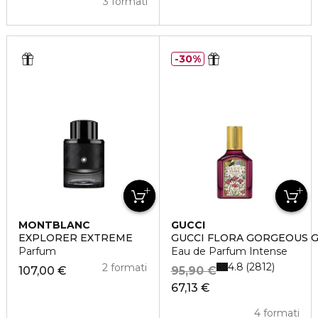
3 formati
30%
MONTBLANC
GUCCI
EXPLORER EXTREME
GUCCI FLORA GORGEOUS 
Parfum
Eau de Parfum Intense
4.8
2812
2 formati
107,00 €
95,90 €
67,13 €
4 formati