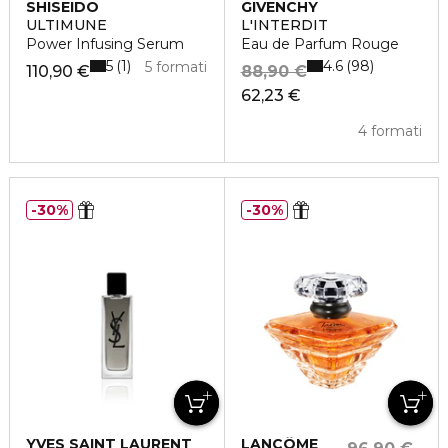
SHISEIDO
GIVENCHY
ULTIMUNE
L'INTERDIT
Power Infusing Serum
Eau de Parfum Rouge
5
4.6
1
98
5 formati
110,90 €
88,90 €
62,23 €
4 formati
30%
30%
YVES SAINT LAURENT
LANCÔME