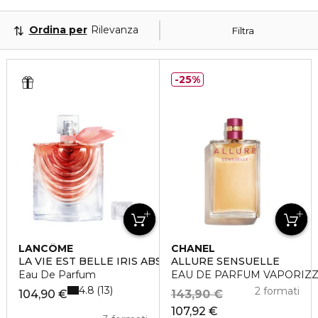
Ordina per
Rilevanza
Filtra
25%
LANCÔME
CHANEL
LA VIE EST BELLE IRIS ABSOLU
ALLURE SENSUELLE
Eau De Parfum
EAU DE PARFUM VAPORIZ
4.8
13
2 formati
104,90 €
143,90 €
107,92 €