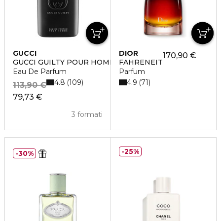
GUCCI
DIOR
170,90 €
GUCCI GUILTY POUR HOMME
FAHRENEIT
Eau De Parfum
Parfum
4.8
4.9
109
71
113,90 €
79,73 €
3 formati
25%
30%