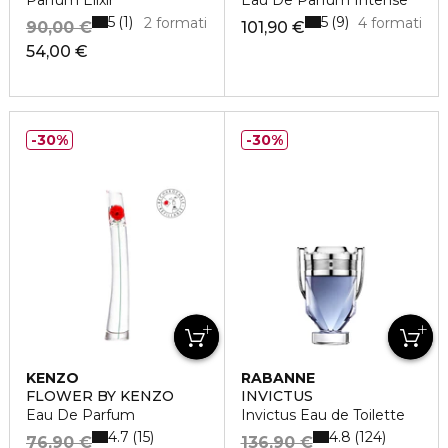
Parfum Elixir
Eau De Parfum Intense
5
5
1
9
2 formati
4 formati
90,00 €
101,90 €
54,00 €
30%
30%
KENZO
RABANNE
FLOWER BY KENZO
INVICTUS
Eau De Parfum
Invictus Eau de Toilette
4.7
4.8
15
124
76,90 €
136,90 €