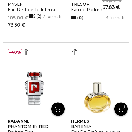
96,90 €
MYSLF
TRÉSOR
67,83 €
Eau De Toilette Intense
Eau de Parfum
5
2
2 formati
5
5
105,00 €
3 formati
73,50 €
40%
RABANNE
HERMÈS
PHANTOM IN RED
BARÉNIA