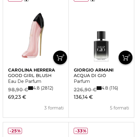
CAROLINA HERRERA
GIORGIO ARMANI
GOOD GIRL BLUSH
ACQUA DI GIÒ
Eau De Parfum
Parfum
4.8
4.8
2812
116
98,90 €
226,90 €
69,23 €
136,14 €
3 formati
5 formati
25%
33%