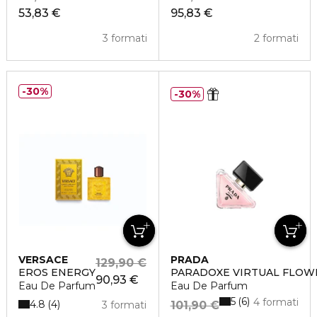
53,83 €
95,83 €
3 formati
2 formati
30%
30%
VERSACE
PRADA
129,90 €
EROS ENERGY
PARADOXE VIRTUAL FLOW
90,93 €
Eau De Parfum
Eau De Parfum
5
6
4 formati
4.8
4
3 formati
101,90 €