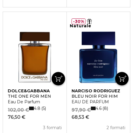
30%
Naturale
DOLCE&GABBANA
NARCISO RODRIGUEZ
THE ONE FOR MEN
BLEU NOIR FOR HIM
Eau De Parfum
EAU DE PARFUM
4.8
4.6
5
8
102,00 €
97,90 €
76,50 €
68,53 €
3 formati
2 formati