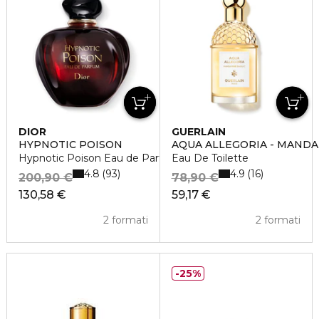
DIOR
GUERLAIN
HYPNOTIC POISON
AQUA ALLEGORIA - MANDA
Hypnotic Poison Eau de Parfum
Eau De Toilette
4.8
4.9
93
16
200,90 €
78,90 €
130,58 €
59,17 €
2 formati
2 formati
25%