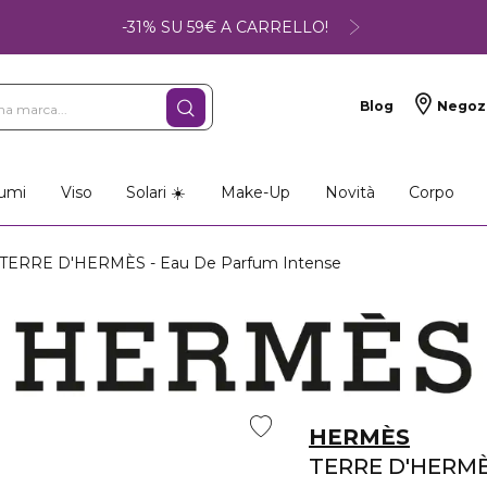
-31% SU 59€ A CARRELLO!
Blog
Negoz
umi
Viso
Solari ☀️
Make-Up
Novità
Corpo
TERRE D'HERMÈS - Eau De Parfum Intense
HERMÈS
TERRE D'HERM