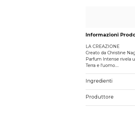
Informazioni Prod
LA CREAZIONE
Creato da Christine Na
Parfum Intense rivela u
Terra e l'uomo.
LE NOTE OLFATTIVE
Ingredienti
Fragranza profonda e 
un bergamotto vivace co
Produttore
un’intensa pietra lavica.
Email
L’OGGETTO
hermes.com/contact
Come un oggetto in pien
H laccati in un colore 
richiama la pietra lavica.