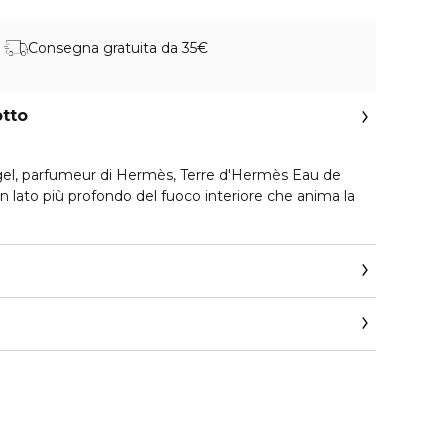
Consegna gratuita da 35€
otto
gel, parfumeur di Hermès, Terre d'Hermès Eau de
n lato più profondo del fuoco interiore che anima la
boisé, Terre d'Hermès Eau de Parfum Intense combina
n un legno ardente, sostenuti dalle note minerali di
a fusione, il flacone presenta bordi e base a forma di
rosso brunito e un tappo in metallo nero opaco, che