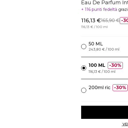
Eau De Parfum In
116 punti fedeltà
graz
116,13 €
165,90 €
3
116,13 € / 100 ml
50 ML
243,80 € / 100 ml
100 ML
30%
116,13 € / 100 ml
200ml ric
30%