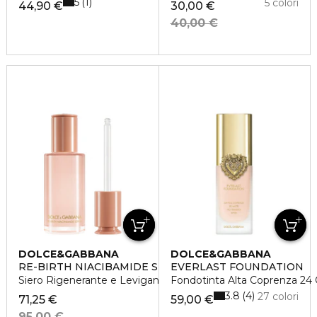
5
1
5 colori
44,90 €
30,00 €
40,00 €
DOLCE&GABBANA
DOLCE&GABBANA
RE-BIRTH NIACIBAMIDE SERUM
EVERLAST FOUNDATION
Siero Rigenerante e Levigante
Fondotinta Alta Coprenza 24
3.8
4
27 colori
71,25 €
59,00 €
95,00 €