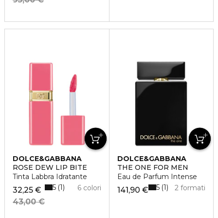
DOLCE&GABBANA
DOLCE&GABBANA
ROSE DEW LIP BITE
THE ONE FOR MEN
Tinta Labbra Idratante
Eau de Parfum Intense
5
5
1
1
6 colori
2 formati
32,25 €
141,90 €
43,00 €