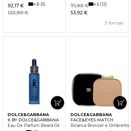
4.8
4.6
5
12
92,17 €
71,90 €
122,90 €
53,92 €
3 formati
DOLCE&GABBANA
DOLCE&GABBANA
K BY DOLCE&GABBANA
FACE&EYES MATCH
Eau De Parfum Beard Oil
Ricarica Bronzer e Ombretto