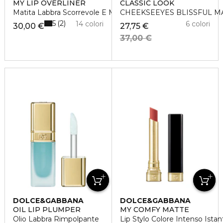
MY LIP OVERLINER
CLASSIC LOOK
Matita Labbra Scorrevole E Modellante A Tenuta 8H
CHEEKSEEYES BLISSFUL M
5
2
14 colori
6 colori
30,00 €
27,75 €
37,00 €
DOLCE&GABBANA
DOLCE&GABBANA
OIL LIP PLUMPER
MY COMFY MATTE
Olio Labbra Rimpolpante
Lip Stylo Colore Intenso Ista