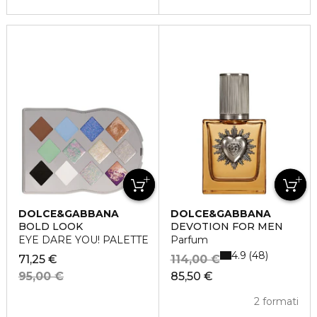
DOLCE&GABBANA
DOLCE&GABBANA
BOLD LOOK
DEVOTION FOR MEN
EYE DARE YOU! PALETTE
Parfum
4.9
48
71,25 €
114,00 €
95,00 €
85,50 €
2 formati