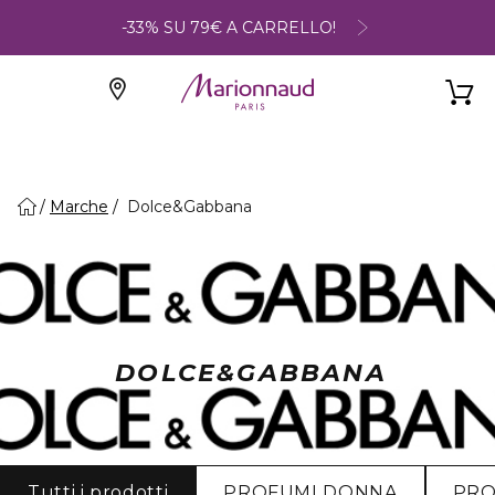
-33% SU 79€ A CARRELLO!
Marche
Dolce&Gabbana
DOLCE&GABBANA
Tutti i prodotti
PROFUMI DONNA
PRO