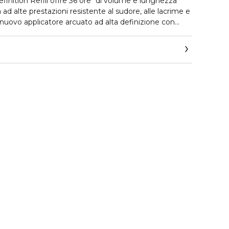
efinition Refill offre 36 ore* di volume e lunghezza
 ad alte prestazioni resistente al sudore, alle lacrime e
n nuovo applicatore arcuato ad alta definizione con
e e separare le ciglia dalla radice, offre un effetto
nghe senza creare grumi. La formula innovativa è
ità Total Black ultra-lucida per un eye-look d'impatto
 ore*
to che il mascara dura tutto il giorno**
atto che dia un effetto volume definito istantaneo**
tto che non si sgretola**
ne
ene alcun ingrediente di derivazione animale