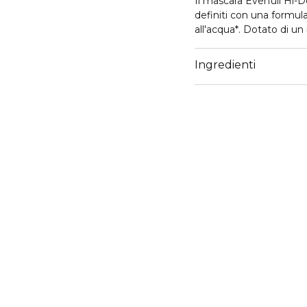
Il mascara Everfull Hi-D
definiti con una formula
all'acqua*. Dotato di u
setole corte per pettinar
ciglia infinitamente lu
Ingredienti
disponibile in una tonal
che dura tutto il giorno.
PERFORMANCE
- Lunga durata fino a 36
- Il 96% concorda sul fat
- Il 90% concorda sul f
- Il 90% concorda sul fa
- Vegano***
*Test clinico
** Test di autovalutazio
***La formula non conti