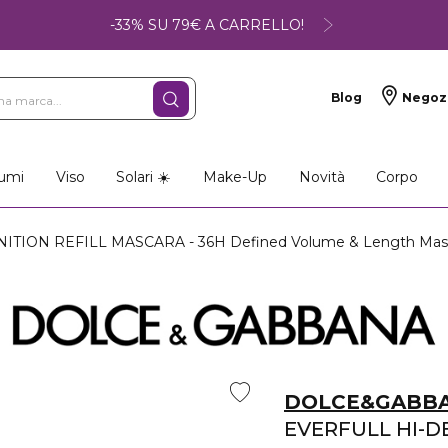
-33% SU 79€ A CARRELLO!
Blog
Negoz
umi
Viso
Solari ☀️
Make-Up
Novità
Corpo
TION REFILL MASCARA - 36H Defined Volume & Length Masca
DOLCE&GABB
EVERFULL HI-D