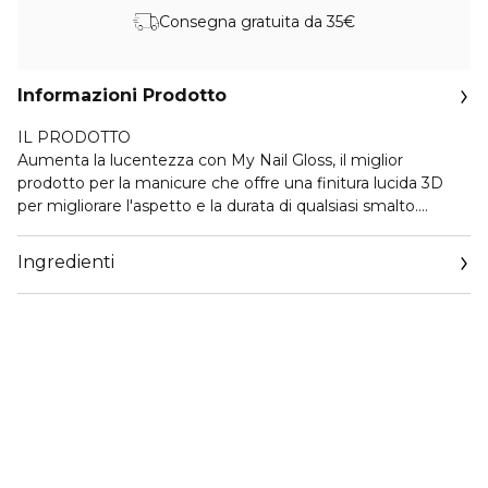
Consegna gratuita da 35€
Informazioni Prodotto
IL PRODOTTO
Aumenta la lucentezza con My Nail Gloss, il miglior
prodotto per la manicure che offre una finitura lucida 3D
per migliorare l'aspetto e la durata di qualsiasi smalto.
Studiato per essere applicato con facilità sopra My Nail
Match o da solo, questo top coat ad alte prestazioni
Ingredienti
aggiunge una straordinaria dimensionalità alle unghie. È un
prodotto che illumina la manicure trasformandola in punta
di dita in una sola passata.
PERFORMANCE
- Il 90% concorda sul fatto che fa durare lo smalto fino a
una settimana*.
*Test di autovalutazione