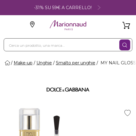
-31% SU 59€ A CARRELLO!
Make-up
Unghie
Smalto per unghie
MY NAIL GLOSS -