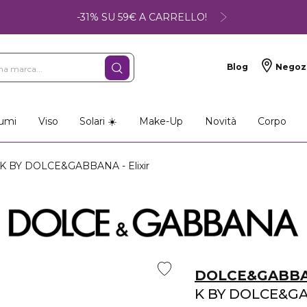
-31% SU 59€ A CARRELLO!
Blog
Negoz
umi
Viso
Solari ☀️
Make-Up
Novità
Corpo
K BY DOLCE&GABBANA - Elixir
DOLCE&GABB
K BY DOLCE&G