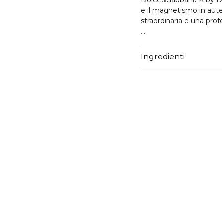
Dolce&Gabbana K by Dol
e il magnetismo in aute
straordinaria e una pro
IL DESIGN
Racchiusa in un flacone 
Ingredienti
argentati, la fragranza 
K by Dolce&Gabbana Eli
dietro di sé una scia m
La fragranza è stata cr
Dolce&Gabbana
TESTA
La fragranza si apre co
tempo. Le sue volute f
CUORE
Nel cuore, la resina am
sfumature cuoiate e af