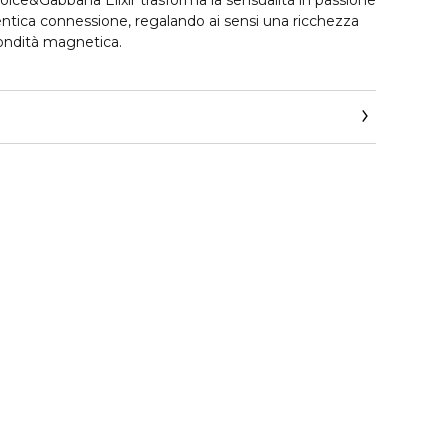
ce&Gabbana Elixir trasforma la sensualità in passione
ntica connessione, regalando ai sensi una ricchezza
fondità magnetica.
di vetro laccato blu intenso, impreziosito da dettagli
si distingue per l’iconica corona K di Dolce&Gabbana.
xir: una composizione legnosa e ambrata che lascia
agnetica.
eata da Daphne Bugey in esclusiva per
n l’incenso, emblema di una forza antica e senza
umose creano un preludio intenso e magnetico.
brata del labdano sprigiona un calore avvolgente e
fumicate.