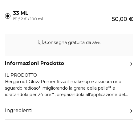
33 ML
50,00 €
151,52 € / 100 ml
Consegna gratuita da 35€
Informazioni Prodotto
IL PRODOTTO
Bergamot Glow Primer fissa il make-up e assicura uno
sguardo radioso*, migliorando la grana della pelle** e
idratandola per 24 ore**, preparandola all’applicazione del
trucco. La formula rinfrescante è arricchita con Acido
Ialuronico, dalle straordinarie proprietà idratanti, e con
Ingredienti
Acqua marina e Bergamotto, noti per le loro proprietà
illuminanti sulla pelle.
PERFORMANCE