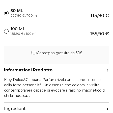
50 ML
113,90 €
227,80 € / 100 ml
100 ML
155,90 €
155,90 € / 100 ml
Consegna gratuita da 35€
Informazioni Prodotto
K by Dolce&Gabbana Parfum rivela un accordo intenso
dalla forte personalità. Un'essenza che celebra la virilità
contemporanea capace di evocare il fascino magnetico di
chi la indossa.
K by Dolce&Gabbana Parfum: una composizione legnosa e
Ingredienti
speziata che sprigiona un'essenza irresistibile.