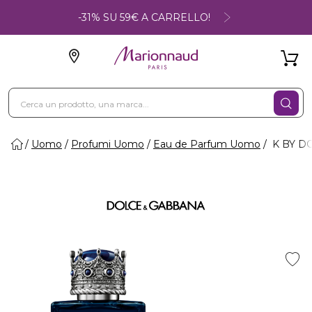
-31% SU 59€ A CARRELLO!
Uomo
Profumi Uomo
Eau de Parfum Uomo
K BY D