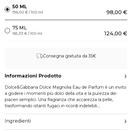
50 ML
98,00 €
196,00 € / 100 ml
75 ML
124,00 €
165,33 € / 100 ml
Consegna gratuita da 35€
Informazioni Prodotto
Dolce&Gabbana Dolce Magnolia Eau de Parfum è un invito
a godere i momenti più dolci della vita e la purezza dei
piaceri semplici. Una fragranza che accarezza la pelle,
trasformando istanti fugaci in ricordi indelebili.
IL DESIGN
Ingredienti
Dolce Magnolia Eau de Parfum è racchiuso nell'iconico
flacone della Collezione Dolce tinto di un delicato rosa