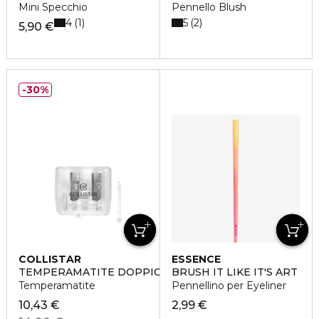
Mini Specchio
Pennello Blush
4
5
1
2
5,90 €
30%
COLLISTAR
ESSENCE
TEMPERAMATITE DOPPIO
BRUSH IT LIKE IT'S ART
Temperamatite
Pennellino per Eyeliner
10,43 €
2,99 €