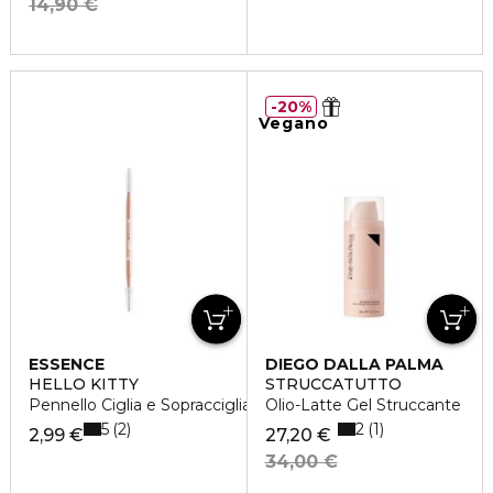
14,90 €
20%
Vegano
ESSENCE
DIEGO DALLA PALMA
HELLO KITTY
STRUCCATUTTO
Pennello Ciglia e Sopracciglia
Olio-Latte Gel Struccante
5
2
2
1
2,99 €
27,20 €
34,00 €