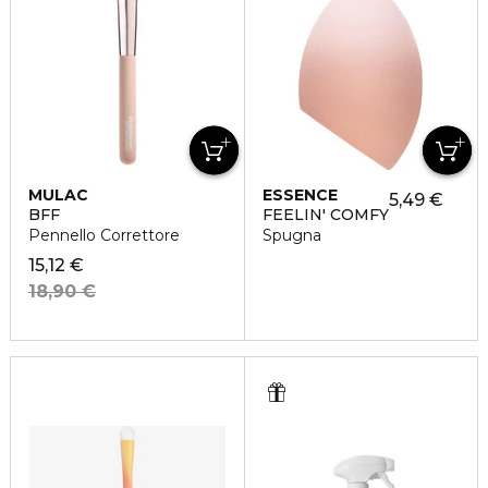
MULAC
ESSENCE
5,49 €
BFF
FEELIN' COMFY
Pennello Correttore
Spugna
15,12 €
18,90 €