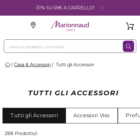
-31% SU 59€ A CARRELLO!
Casa & Accessori
Tutti gli Accessori
TUTTI GLI ACCESSORI
Tutti gli Accessori
Accessori Viso
Prof
40 Prodotti visualizzati
288 Prodotto/i