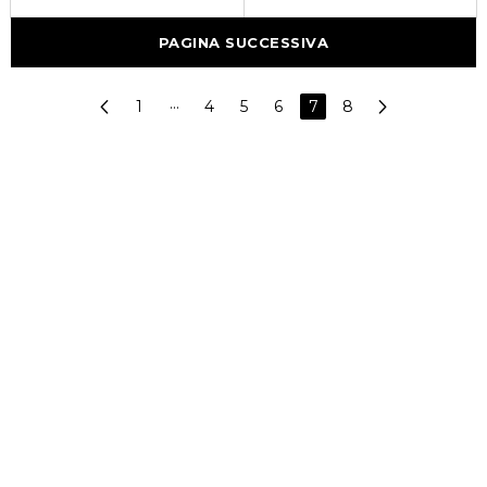
PAGINA SUCCESSIVA
1
···
4
5
6
7
8