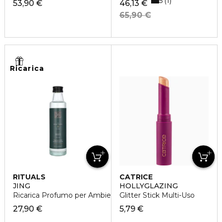
5
1
53,90 €
46,13 €
65,90 €
Ricarica
RITUALS
CATRICE
JING
HOLLYGLAZING
Ricarica Profumo per Ambiente
Glitter Stick Multi-Uso
27,90 €
5,79 €