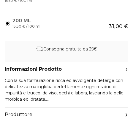
15,50 € / 100 ml
200 ML
31,00 €
15,50 € / 100 ml
Consegna gratuita da 35€
Informazioni Prodotto
Con la sua formulazione ricca ed avvolgente deterge con
delicatezza ma ingloba perfettamente ogni residuo di
impurità e trucco, da viso, occhi e labbra, lasciando la pelle
morbida ed idratata.
Grazie al pantenolo e senza agenti schiumogeni,
salvaguarda la funzione di barriera della pelle e deterge per
Produttore
affinità senza alterare il suo delicato equilibrio di idratazione.
Email
Ideale per tutti i tipi di pelle ed in particolare per quella
customercare@diegodallapalma.com