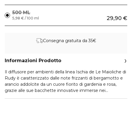
500 ML
29,90 €
5,98 € / 100 ml
Consegna gratuita da 35€
Informazioni Prodotto
Il diffusore per ambienti della linea Ischia de Le Maioliche di
Rudy è caratterizzato dalle note frizzanti di bergamotto e
arancio addolcite da un cuore fiorito di gardenia e rosa,
grazie alle sue bacchette innovative immerse nei
preziosissimi olii essenziali, sarà un piacevole e gradevole
complemento d'arredo per la tua casa.
Dopotutto la casa rappresenta il tuo rifugio, il posto dove
essere in pace e relax e allora perché non renderla sempre
più gradevole profumandola e arredandola in maniera