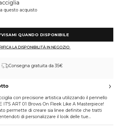
acciglia
 a questo acquisto
 AVVISAMI QUANDO DISPONIBILE 
 VERIFICA LA DISPONIBILITÀ IN NEGOZIO 
Consegna gratuita da 35€
otto
ciglia con precisione artistica utilizzando il pennello
 IT'S ART 01 Brows On Fleek Like A Masterpiece!
o permette di creare sia linee definite che tratti
entendoti di personalizzare il look delle tue
o a qualsiasi stile. Realizzato con setole sintetiche
la pelle garantendo al contempo un'applicazione