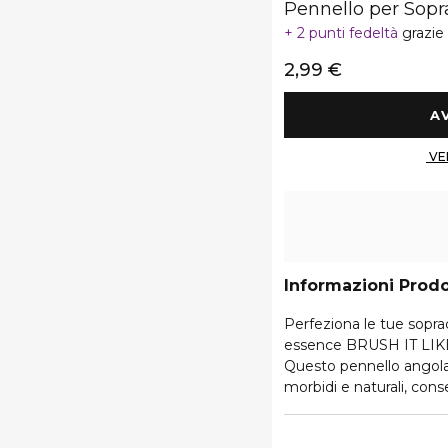
Pennello per Sopr
2 punti fedeltà
grazie
2,99 €
Informazioni Prod
Perfeziona le tue soprac
essence BRUSH IT LIKE
Questo pennello angolat
morbidi e naturali, cons
sopracciglia per adattarl
morbide, è delicato sul