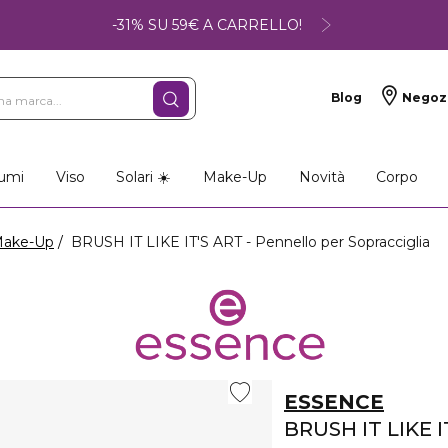
-31% SU 59€ A CARRELLO!
Blog
Negoz
umi
Viso
Solari ☀️
Make-Up
Novità
Corpo
Make-Up
BRUSH IT LIKE IT'S ART - Pennello per Sopracciglia
ESSENCE
BRUSH IT LIKE I