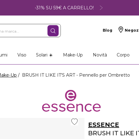
-31% SU 59€ A CARRELLO!
Blog
Negoz
umi
Viso
Solari ☀️
Make-Up
Novità
Corpo
Make-Up
BRUSH IT LIKE IT'S ART - Pennello per Ombretto
ESSENCE
BRUSH IT LIKE I