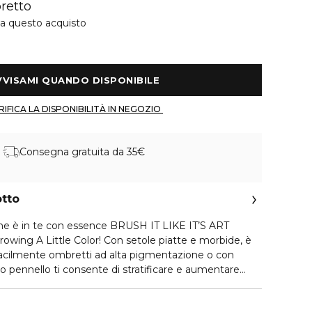
retto
 a questo acquisto
 AVVISAMI QUANDO DISPONIBILE 
 VERIFICA LA DISPONIBILITÀ IN NEGOZIO 
Consegna gratuita da 35€
otto
 che è in te con essence BRUSH IT LIKE IT’S ART
wing A Little Color! Con setole piatte e morbide, è
 facilmente ombretti ad alta pigmentazione o con
sto pennello ti consente di stratificare e aumentare
o uno sguardo sempre deciso e spettacolare. Inoltre
sfumatura dal pesca al giallo non solo ha un aspetto