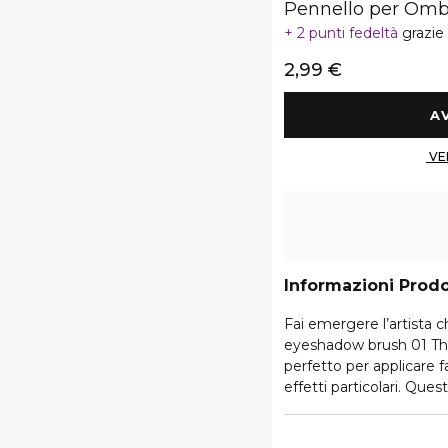
Pennello per Omb
2 punti fedeltà
grazie
2,99 €
Informazioni Prod
Fai emergere l’artista
eyeshadow brush 01 Thro
perfetto per applicare
effetti particolari. Que
l’intensità, assicurand
l’esclusivo manico con 