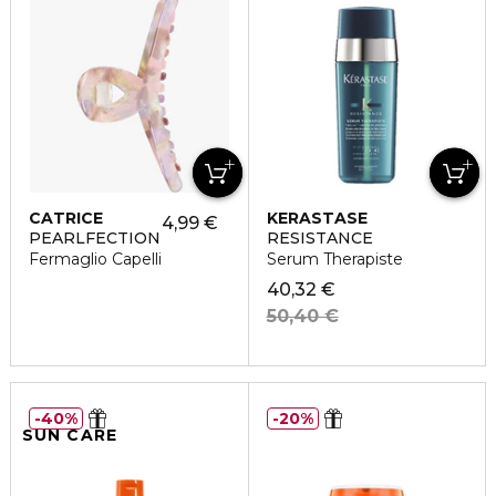
CATRICE
KERASTASE
4,99 €
PEARLFECTION
RESISTANCE
Fermaglio Capelli
Serum Therapiste
40,32 €
50,40 €
40%
20%
SUN CARE