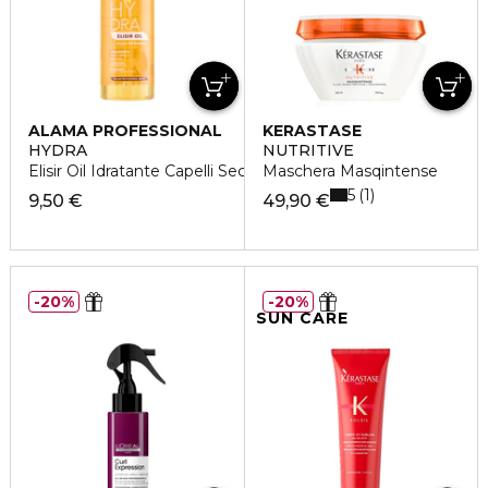
ALAMA PROFESSIONAL
KERASTASE
HYDRA
NUTRITIVE
Elisir Oil Idratante Capelli Secchi
Maschera Masqintense
5
1
9,50 €
49,90 €
20%
20%
SUN CARE