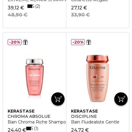
5
2
39,12 €
27,12 €
48,90 €
33,90 €
20%
20%
KERASTASE
KERASTASE
CHROMA ABSOLUE
DISCIPLINE
Bain Chroma Riche Shampoo
Bain Fluidealiste Gentle
5
1
24,40 €
24,72 €