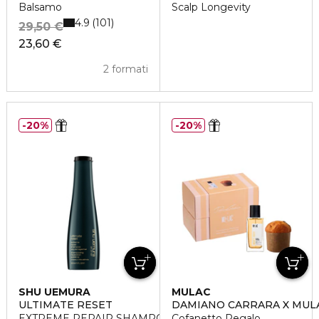
Balsamo
Scalp Longevity
4.9
101
29,50 €
23,60 €
2 formati
20%
20%
SHU UEMURA
MULAC
ULTIMATE RESET
DAMIANO CARRARA X MUL
EXTREME REPAIR SHAMPOO
Cofanetto Regalo