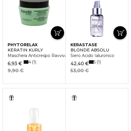
PHYTORELAX
KERASTASE
KERATIN KURLY
BLONDE ABSOLU
Maschera Anticrespo Ravviva Ricci
Siero Acido Ialuronico
4
5
1
1
6,93 €
42,40 €
9,90 €
53,00 €