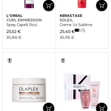
L'OREAL
KERASTASE
PROFESSIONNEL
CURL EXPRESSION
SOLEIL
Spray Capelli Ricci
Creme Uv Sublime
5
1
25,52 €
25,40 €
31,90 €
31,75 €