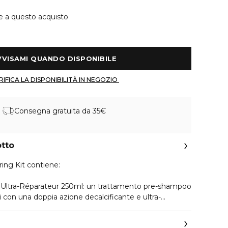
e a questo acquisto
 AVVISAMI QUANDO DISPONIBILE 
 VERIFICA LA DISPONIBILITÀ IN NEGOZIO 
Consegna gratuita da 35€
otto
ing Kit contiene:
 Ultra-Réparateur 250ml: un trattamento pre-shampoo
i con una doppia azione decalcificante e ultra-
apelli danneggiati. Elimina l'eccesso di calcio
a in superficie e all'interno del capello e ricostruisce i