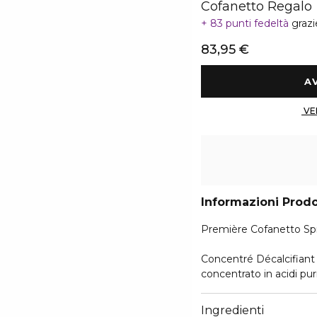
Cofanetto Regalo
83 punti fedeltà
grazi
83,95 €
Informazioni Prod
Première Cofanetto Spr
Concentré Décalcifiant
concentrato in acidi pur
riparatrice per tutti i c
responsabile della rottur
Ingredienti