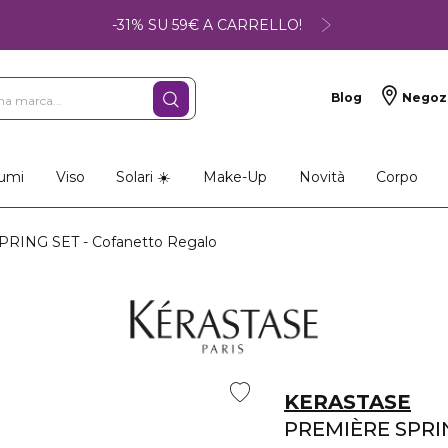
-31% SU 59€ A CARRELLO!
Blog
Negoz
umi
Viso
Solari ☀️
Make-Up
Novità
Corpo
ING SET - Cofanetto Regalo
KERASTASE
PREMIÈRE SPRI