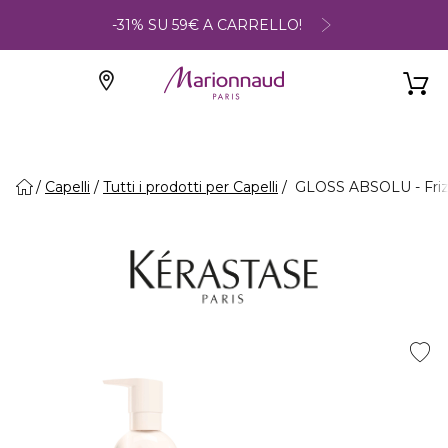
-31% SU 59€ A CARRELLO!
Capelli
Tutti i prodotti per Capelli
GLOSS ABSOLU - Friz