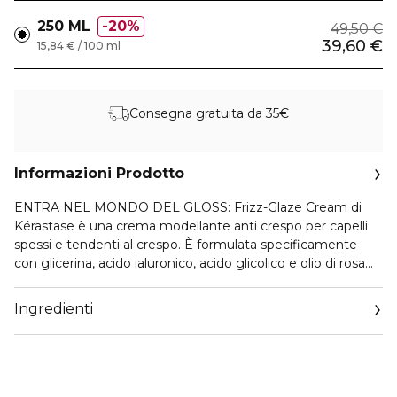
250 ML
20%
49,50 €
39,60 €
15,84 € / 100 ml
Consegna gratuita da 35€
Informazioni Prodotto
ENTRA NEL MONDO DEL GLOSS: Frizz-Glaze Cream di
Kérastase è una crema modellante anti crespo per capelli
spessi e tendenti al crespo. È formulata specificamente
con glicerina, acido ialuronico, acido glicolico e olio di rosa
canina, permette una piega impeccabile e duratura senza
crespo fino a 4 giorni*, anche in condizioni di forte umidità e
Ingredienti
calore.
Effetto anti-crespo anche in condizioni di forte umidità e
calore;
4 GIORNI DI PIEGA SENZA CRESPO*
TECNOLOGIA WATERPROOF*