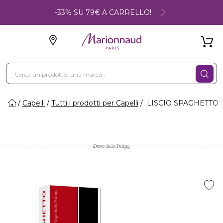
-33% SU 79€ A CARRELLO!
Capelli
Tutti i prodotti per Capelli
LISCIO SPAGHETTO R