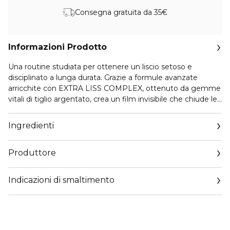
Consegna gratuita da 35€
Informazioni Prodotto
Una routine studiata per ottenere un liscio setoso e
disciplinato a lunga durata. Grazie a formule avanzate
arricchite con EXTRA LISS COMPLEX, ottenuto da gemme
vitali di tiglio argentato, crea un film invisibile che chiude le
squame, leviga le cuticole, protegge dal crespo e preserva il
volume, la morbidezza e la lucentezza dei capelli. Un
Ingredienti
metodo professionale che assicura risultati impeccabili
anche a casa, per lisci perfetti come spaghetti. Il kit
Produttore
contiene
Email
1. SHAMPOO LISCIANTE
Indicazioni di smaltimento
customercare@diegodallapalma.com
2. MASCHERA LISCIANTE
3. SIERO RIMPOLPANTE
4. CREMA LISCIANTE
1. SHAMPOO LISCIANTE discovery size 50 mL : Versa una