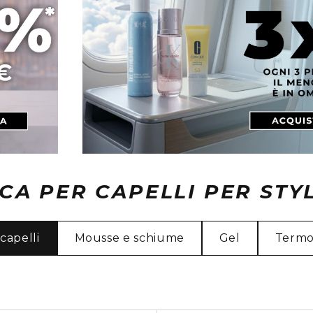
CA PER CAPELLI PER STY
capelli
Mousse e schiume
Gel
Termo