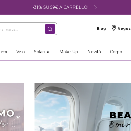
-31% SU 59€ A CARRELLO!
Blog
Negoz
umi
Viso
Solari ☀️
Make-Up
Novità
Corpo