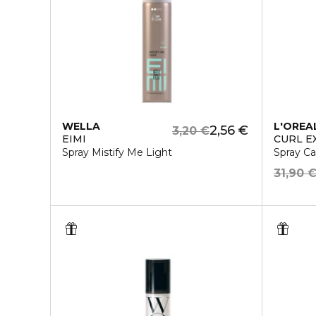
WELLA
L'OREA
2,56 €
3,20 €
EIMI
CURL E
Spray Mistify Me Light
Spray Cap
31,90 