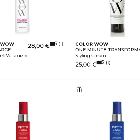
5
1
 WOW
COLOR WOW
28,00 €
ARGE
ONE MINUTE TRANSFORM
ll Volumizer
Styling Cream
3
1
25,00 €