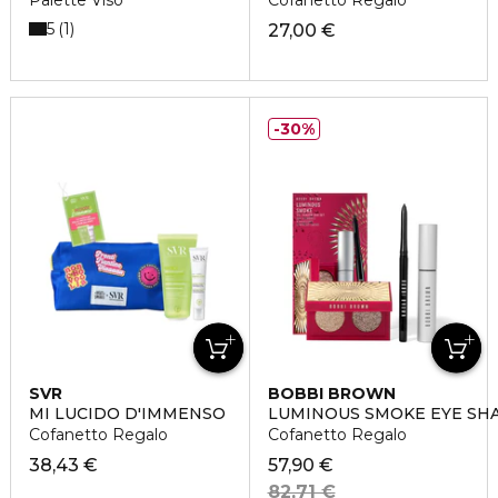
Palette Viso
Cofanetto Regalo
5
1
27,00 €
30%
SVR
BOBBI BROWN
MI LUCIDO D'IMMENSO
LUMINOUS SMOKE EYE SH
Cofanetto Regalo
Cofanetto Regalo
38,43 €
57,90 €
82,71 €