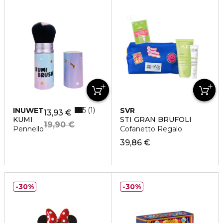
5
1
INUWET
SVR
13,93 €
KUMI
STI GRAN BRUFOLI
19,90 €
Pennello
Cofanetto Regalo
39,86 €
30%
30%