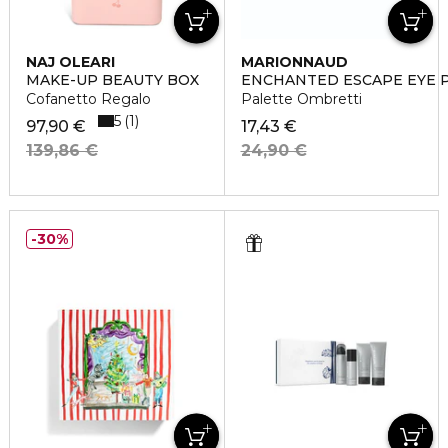
NAJ OLEARI
MARIONNAUD
MAKE-UP BEAUTY BOX
ENCHANTED ESCAPE EYE 
Cofanetto Regalo
Palette Ombretti
5
1
97,90 €
17,43 €
139,86 €
24,90 €
30%