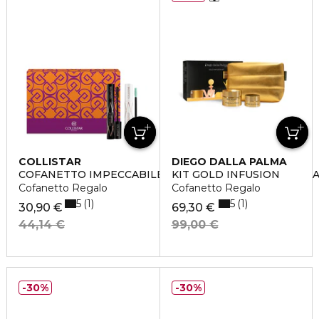
COLLISTAR
DIEGO DALLA PALMA
COFANETTO IMPECCABILE MASCARA ULTRA NERO + B
KIT GOLD INFUSION
Cofanetto Regalo
Cofanetto Regalo
5
5
1
1
30,90 €
69,30 €
44,14 €
99,00 €
30%
30%