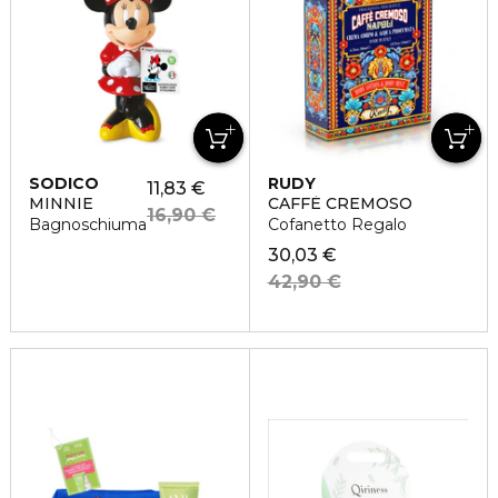
SODICO
RUDY
11,83 €
MINNIE
CAFFÈ CREMOSO
16,90 €
Bagnoschiuma
Cofanetto Regalo
30,03 €
42,90 €