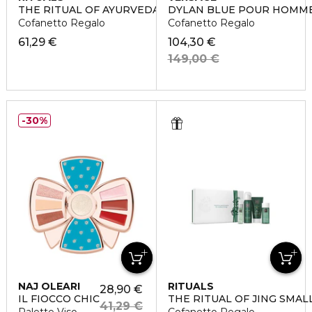
THE RITUAL OF AYURVEDA
DYLAN BLUE POUR HOMM
Cofanetto Regalo
Cofanetto Regalo
61,29 €
104,30 €
149,00 €
30%
NAJ OLEARI
RITUALS
28,90 €
IL FIOCCO CHIC
THE RITUAL OF JING SMAL
41,29 €