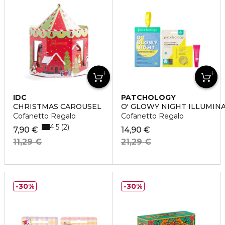
IDC
PATCHOLOGY
CHRISTMAS CAROUSEL
O' GLOWY NIGHT ILLUMIN
Cofanetto Regalo
Cofanetto Regalo
4.5
2
7,90 €
14,90 €
11,29 €
21,29 €
30%
30%