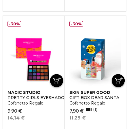
30%
30%
MAGIC STUDIO
SKIN SUPER GOOD
PRETTY GIRLS EYESHADOW WALLET
GIFT BOX DEAR SANTA
Cofanetto Regalo
Cofanetto Regalo
1
1
9,90 €
7,90 €
14,14 €
11,29 €