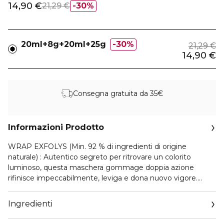
14,90 €
21,29 €
30%
20ml+8g+20ml+25g
30%
21,29 €
14,90 €
Consegna gratuita da 35€
Informazioni Prodotto
WRAP EXFOLYS (Min. 92 % di ingredienti di origine
naturale) : Autentico segreto per ritrovare un colorito
luminoso, questa maschera gommage doppia azione
rifinisce impeccabilmente, leviga e dona nuovo vigore.
SAUNA VISAGE FINLANDE (Min. 94 % di ingredienti di
Ingredienti
origine naturale) : Una fase indispensabile, ottimizzata dai
benefici lenitivi, rivitalizzanti e purificanti di un cocktail di