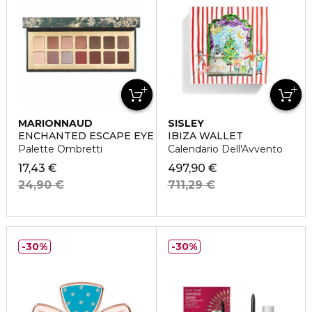
MARIONNAUD
SISLEY
ENCHANTED ESCAPE EYE PALETTE
IBIZA WALLET
Palette Ombretti
Calendario Dell'Avvento
17,43 €
497,90 €
24,90 €
711,29 €
30%
30%