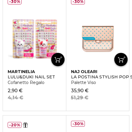
30%
30%
MARTINELIA
NAJ OLEARI
LULU&DUKI NAIL SET
LA POSTINA STYLISH POP 
Cofanetto Regalo
Palette Viso
2,90 €
35,90 €
4,14 €
51,29 €
30%
20%