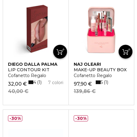
DIEGO DALLA PALMA
NAJ OLEARI
LIP CONTOUR KIT
MAKE-UP BEAUTY BOX
Cofanetto Regalo
Cofanetto Regalo
4
5
1
1
7 colori
32,00 €
97,90 €
40,00 €
139,86 €
30%
30%