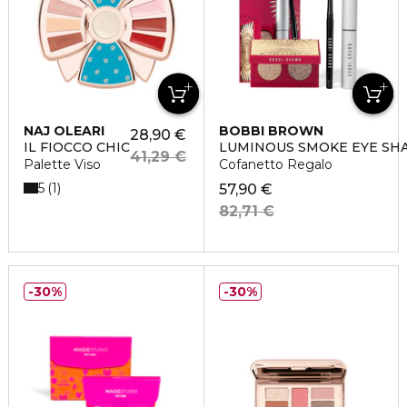
NAJ OLEARI
BOBBI BROWN
28,90 €
IL FIOCCO CHIC
LUMINOUS SMOKE EYE SH
41,29 €
Palette Viso
Cofanetto Regalo
5
1
57,90 €
82,71 €
30%
30%