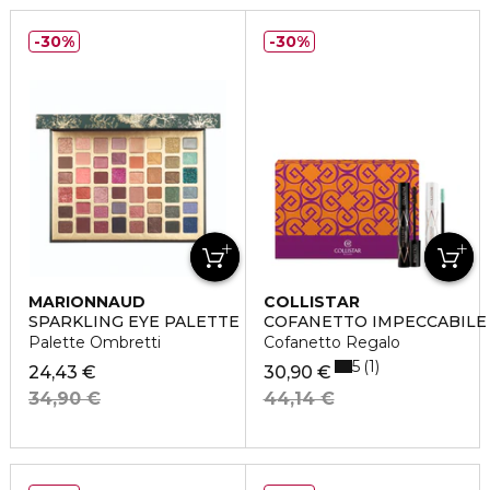
30%
30%
MARIONNAUD
COLLISTAR
SPARKLING EYE PALETTE
COFANETTO IMPECCABILE
Palette Ombretti
Cofanetto Regalo
5
1
24,43 €
30,90 €
34,90 €
44,14 €