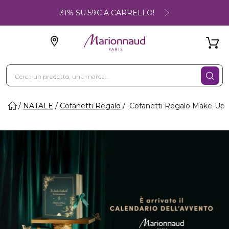
-31% SU 59€ A CARRELLO!
NATALE
Cofanetti Regalo
Cofanetti Regalo Make-Up