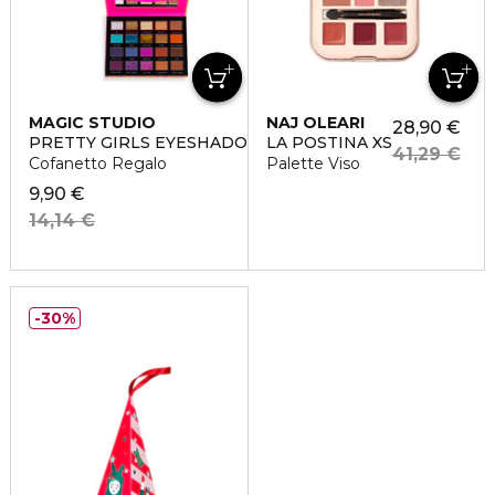
MAGIC STUDIO
NAJ OLEARI
28,90 €
PRETTY GIRLS EYESHADOW WALLET
LA POSTINA XS
41,29 €
Cofanetto Regalo
Palette Viso
9,90 €
14,14 €
30%