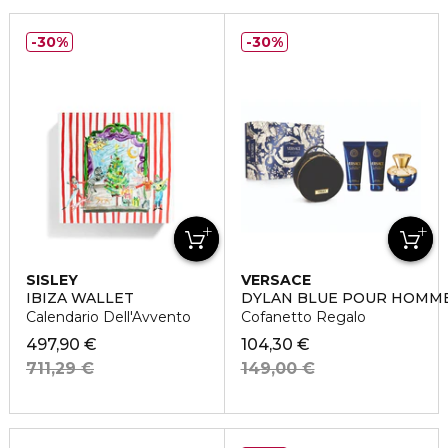
30%
30%
SISLEY
VERSACE
IBIZA WALLET
DYLAN BLUE POUR HOMM
Calendario Dell'Avvento
Cofanetto Regalo
497,90 €
104,30 €
711,29 €
149,00 €