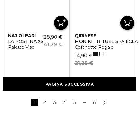
NAJ OLEARI
QIRINESS
28,90 €
LA POSTINA XS
MON KIT RITUEL SPA ÉCLA
41,29 €
Palette Viso
Cofanetto Regalo
1
1
14,90 €
21,29 €
PAGINA SUCCESSIVA
1
2
3
4
5
···
8