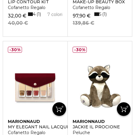
LIP CONTOUR KIT
MAKE-UP BEAUTY BOX
Cofanetto Regalo
Cofanetto Regalo
4
5
1
1
7 colori
32,00 €
97,90 €
40,00 €
139,86 €
30%
30%
MARIONNAUD
MARIONNAUD
MY ELEGANT NAIL LACQUER POUCH
JACKIE IL PROCIONE
Cofanetto Regalo
Peluche