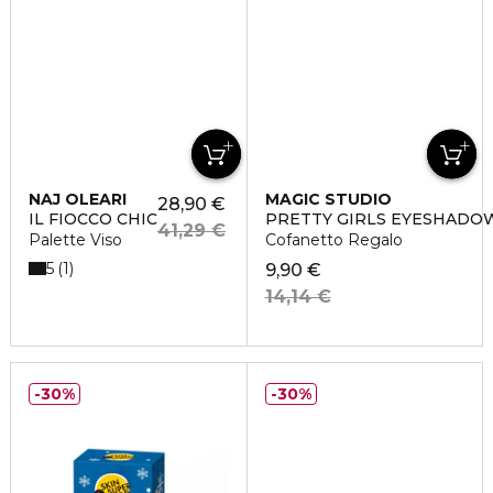
NAJ OLEARI
MAGIC STUDIO
28,90 €
IL FIOCCO CHIC
PRETTY GIRLS EYESHADO
41,29 €
Palette Viso
Cofanetto Regalo
5
1
9,90 €
14,14 €
30%
30%