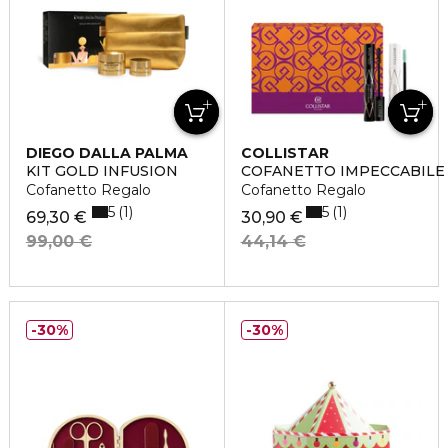
DIEGO DALLA PALMA
COLLISTAR
KIT GOLD INFUSION
COFANETTO IMPECCABILE
Cofanetto Regalo
Cofanetto Regalo
5
5
1
1
69,30 €
30,90 €
99,00 €
44,14 €
30%
30%