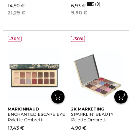
5
9
14,90 €
6,93 €
21,29 €
9,90 €
30%
30%
MARIONNAUD
2K MARKETING
ENCHANTED ESCAPE EYE PALETTE
SPARKLIN' BEAUTY
Palette Ombretti
Palette Ombretti
17,43 €
4,90 €