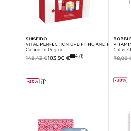
SHISEIDO
BOBBI
VITAL PERFECTION UPLIFTING AND FIRMING 
VITAMI
Cofanetto Regalo
Cofanet
4
1
103,90 €
148,43 €
78,00 
30%
30%