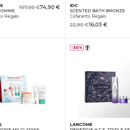
CE
IDC
74,90 €
107,00 €
HOMME
SCENTED BATH BRONZE
to Regalo
Cofanetto Regalo
16,03 €
22,90 €
30%
S
LANCÔME
IONE MY CLARINS
RÉNERGIE H.C.F. TRIPLE S