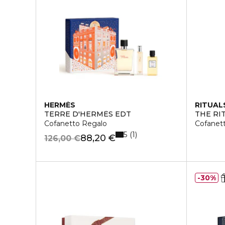
HERMÈS
RITUAL
TERRE D'HERMÈS EDT
THE RI
Cofanetto Regalo
Cofanet
5
1
88,20 €
126,00 €
30%