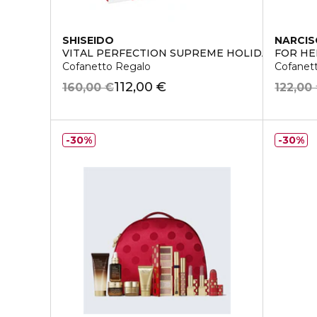
SHISEIDO
NARCIS
VITAL PERFECTION SUPREME HOLIDAY KIT
FOR HE
Cofanetto Regalo
Cofanet
112,00 €
160,00 €
122,00
30%
30%