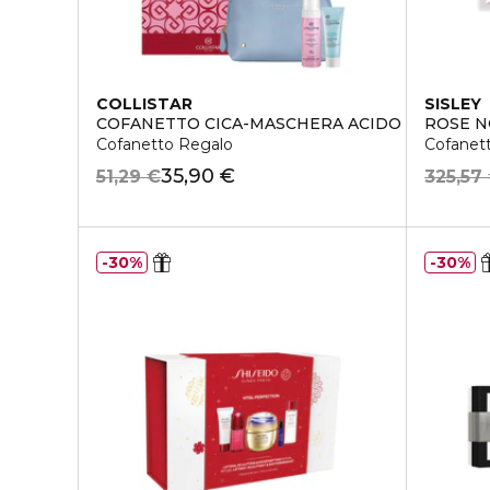
COLLISTAR
SISLEY
COFANETTO CICA-MASCHERA ACIDO IALURONI
ROSE N
Cofanetto Regalo
Cofanet
35,90 €
51,29 €
325,57
30%
30%