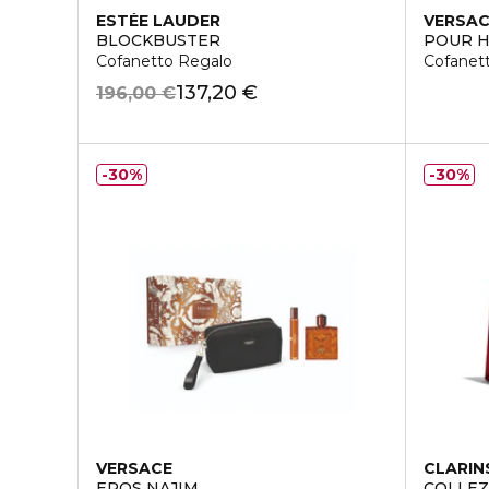
ESTÉE LAUDER
VERSA
BLOCKBUSTER
POUR 
Cofanetto Regalo
Cofanet
137,20 €
196,00 €
30%
30%
VERSACE
CLARIN
EROS NAJIM
COLLEZ