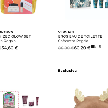
 BROWN
VERSACE
CREAM ADVANCED HOLIDAY KIT
NIZED GLOW SET
EROS EAU DE TOILETTE
to Regalo
Cofanetto Regalo
5
1
54,60 €
60,20 €
€
86,00 €
Esclusiva