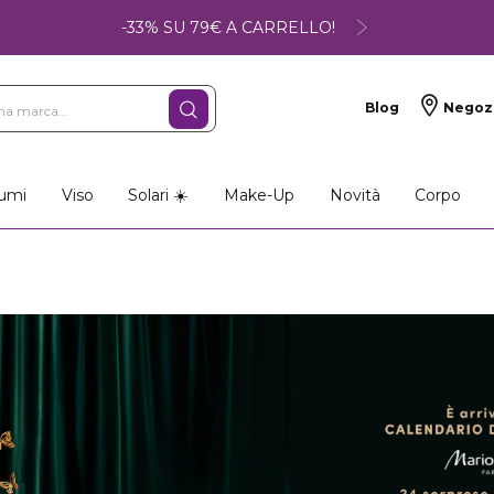
-33% SU 79€ A CARRELLO!
Blog
Negoz
umi
Viso
Solari ☀️
Make-Up
Novità
Corpo