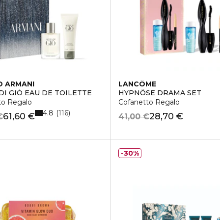
O ARMANI
LANCÔME
DI GIÒ EAU DE TOILETTE
HYPNÔSE DRAMA SET
to Regalo
Cofanetto Regalo
4.8
116
61,60 €
28,70 €
€
41,00 €
30%