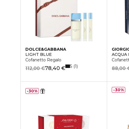
DOLCE&GABBANA
GIORGI
LIGHT BLUE
ACQUA 
Cofanetto Regalo
Cofanet
5
1
78,40 €
112,00 €
88,00 
30%
30%