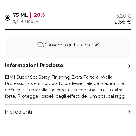
75 ML
20%
3,20 €
2,56 €
3,41 € / 100 ml
Consegna gratuita da 35€
Informazioni Prodotto
EIMI Super Set Spray Finishing Extra Forte di Wella
Professionals è un prodotto professionale per capelli che
definisce e controlla l'acconciatura con una tenuta extra-
forte. Protegge i capelli dagli effetti dell'umidità, dai raggi
UV e dal calore, per un look impeccabile e duraturo.
Ingredienti
Ha una texture che dona massima definizione e controllo,
senza appesantire i capelli. Con una delicata fragranza
agrumata.