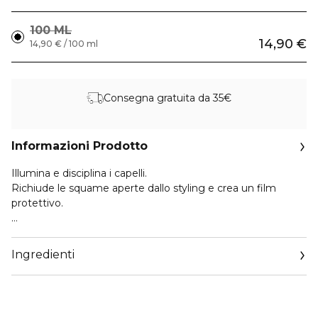
100 ML
14,90 €
14,90 € / 100 ml
Consegna gratuita da 35€
Informazioni Prodotto
Illumina e disciplina i capelli.
Richiude le squame aperte dallo styling e crea un film
protettivo.
Cuoricino: TUTTI I TIPI DI CAPELLI
Ingredienti
ATTIVI PRINCIPALI
CHERATINA – dall’azione fortificante, disciplina e
ricompatta le fibre capillari