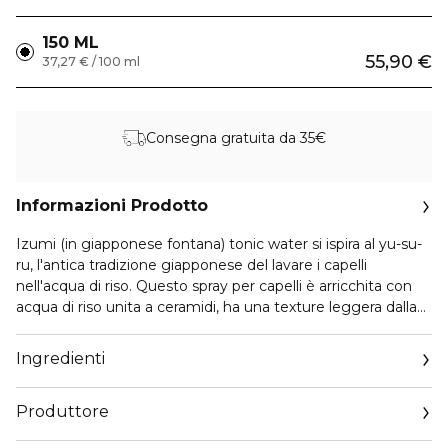
150 ML
55,90 €
37,27 € / 100 ml
Consegna gratuita da 35€
Informazioni Prodotto
Izumi (in giapponese fontana) tonic water si ispira al yu-su-
ru, l'antica tradizione giapponese del lavare i capelli
nell'acqua di riso. Questo spray per capelli è arricchita con
acqua di riso unita a ceramidi, ha una texture leggera dalla
consistenza acquosa, adatto al cuoio capelluto sensibile, è
caratterizzato da proprietà anti-rottura, sigillando
Ingredienti
istantaneamente le cuticole.
Produttore