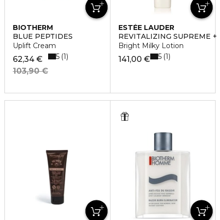
BIOTHERM
ESTÉE LAUDER
BLUE PEPTIDES
REVITALIZING SUPREME +
Uplift Cream
Bright Milky Lotion
5
5
1
1
62,34 €
141,00 €
103,90 €