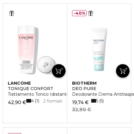
40%
LANCÔME
BIOTHERM
TONIQUE CONFORT
DEO PURE
Trattamento Tonico Idratante
Deodorante Crema Antitraspi
4
5
1
5
2 formati
42,90 €
19,74 €
32,90 €