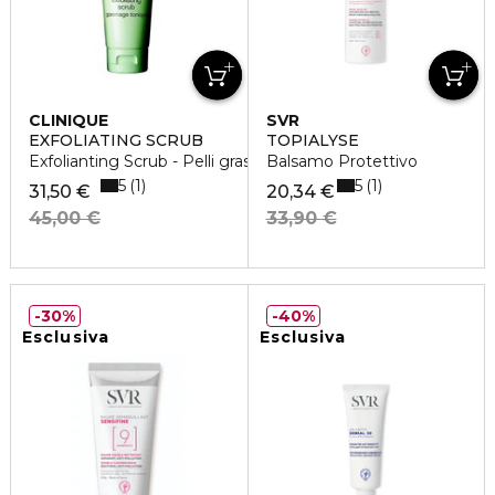
CLINIQUE
SVR
EXFOLIATING SCRUB
TOPIALYSE
Exfolianting Scrub - Pelli grasse
Balsamo Protettivo
5
5
1
1
31,50 €
20,34 €
45,00 €
33,90 €
30%
40%
Esclusiva
Esclusiva