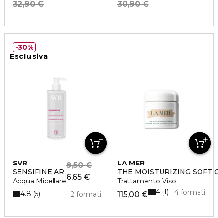
32,90 €
30,90 €
30%
Esclusiva
SVR
LA MER
9,50 €
SENSIFINE AR
THE MOISTURIZING SOFT 
6,65 €
Acqua Micellare
Trattamento Viso
4
1
4 formati
4.8
5
2 formati
115,00 €