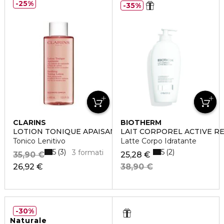
25%
35%
CLARINS
BIOTHERM
LOTION TONIQUE APAISANTE
LAIT CORPOREL ACTIVE R
Tonico Lenitivo
Latte Corpo Idratante
5
5
3
2
3 formati
35,90 €
25,28 €
26,92 €
38,90 €
30%
Naturale