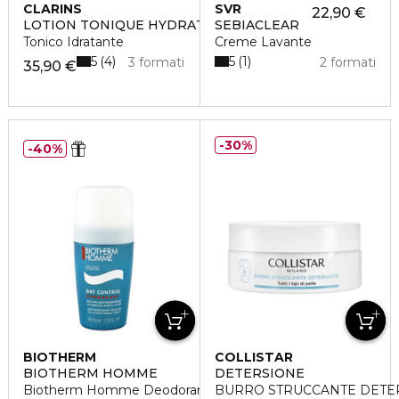
CLARINS
SVR
22,90 €
LOTION TONIQUE HYDRATANTE
SEBIACLEAR
Tonico Idratante
Creme Lavante
5
5
4
1
3 formati
2 formati
35,90 €
30%
40%
BIOTHERM
COLLISTAR
BIOTHERM HOMME
DETERSIONE
Biotherm Homme Deodorante Roll-On Day Control
BURRO STRUCCANTE DETE