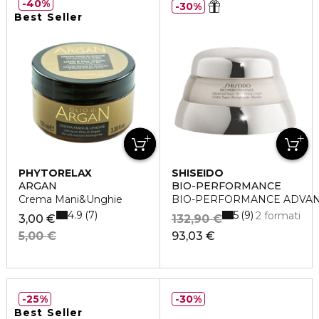
40%
30%
Best Seller
PHYTORELAX
SHISEIDO
ARGAN
BIO-PERFORMANCE
Crema Mani&Unghie
BIO-PERFORMANCE ADVAN
4.9
5
7
9
2 formati
3,00 €
132,90 €
5,00 €
93,03 €
25%
30%
Best Seller