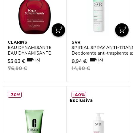
CLARINS
SVR
EAU DYNAMISANTE
SPIRIAL SPRAY ANTI-TRA
EAU DYNAMISANTE
Deodorante anti-traspirante a
5
5
3
3
53,83 €
8,94 €
76,90 €
14,90 €
30%
40%
Esclusiva