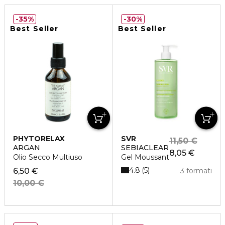
35%
30%
Best Seller
Best Seller
PHYTORELAX
SVR
11,50 €
ARGAN
SEBIACLEAR
8,05 €
Olio Secco Multiuso
Gel Moussant
4.8
5
6,50 €
3 formati
10,00 €