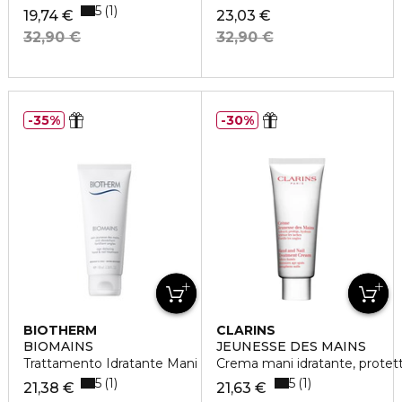
5
1
19,74 €
23,03 €
32,90 €
32,90 €
35%
30%
BIOTHERM
CLARINS
BIOMAINS
JEUNESSE DES MAINS
Trattamento Idratante Mani
Crema mani idratante, protetti
5
5
1
1
21,38 €
21,63 €