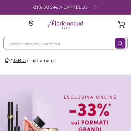
-31% SU 59€ A CARRELLO!
33BIG
Trattamenti