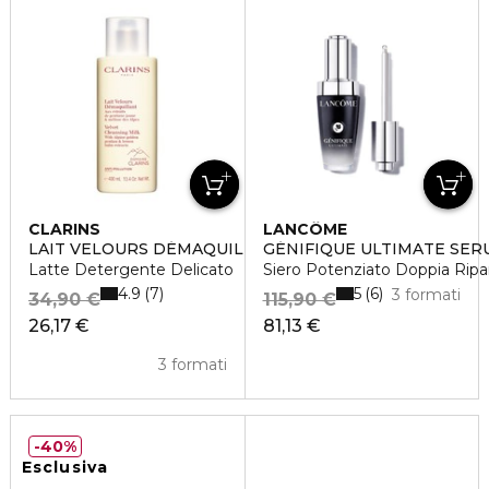
CLARINS
LANCÔME
LAIT VELOURS DÉMAQUILLANT
GÉNIFIQUE ULTIMATE SER
Latte Detergente Delicato
Siero Potenziato Doppia Ripa
4.9
5
7
6
3 formati
34,90 €
115,90 €
26,17 €
81,13 €
3 formati
40%
Esclusiva