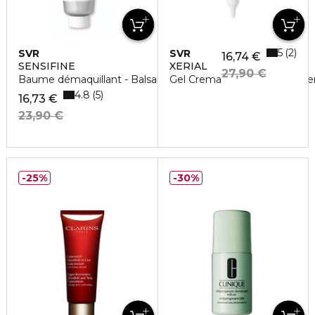
5
2
SVR
SVR
16,74 €
SENSIFINE
XERIAL
27,90 €
Baume démaquillant - Balsamo detergente doppia azione e
Gel Crema
4.8
5
16,73 €
23,90 €
25%
30%