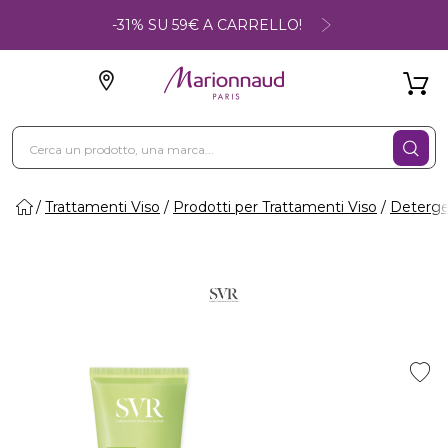
-31% SU 59€ A CARRELLO!
Trattamenti Viso
Prodotti per Trattamenti Viso
Deterge