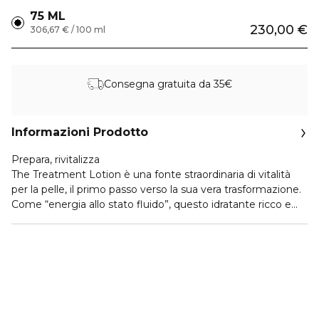
75 ML
230,00 €
306,67 € / 100 ml
Consegna gratuita da 35€
Informazioni Prodotto
Prepara, rivitalizza
The Treatment Lotion è una fonte straordinaria di vitalità
per la pelle, il primo passo verso la sua vera trasformazione.
Come “energia allo stato fluido”, questo idratante ricco e
setoso riattiva visibilmente l’incarnato e penetra
profondamente nella pelle, tonificandola e migliorandone la
texture. Prepara la pelle a ricevere tutti i benefici del
successivo trattamento La Mer.
Dopo la pulizia, versare poche gocce sui polpastrelli o
impregnare un batuffolo di cotone. Tamponare sulla pelle.
Applicare subito dopo il proprio trattamento La Mer.