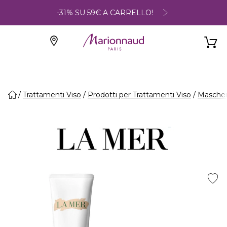
-31% SU 59€ A CARRELLO!
Trattamenti Viso
Prodotti per Trattamenti Viso
Maschere