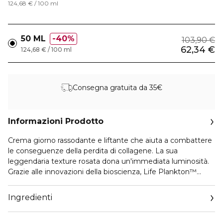
124,68 € / 100 ml
50 ML
40%
103,90 €
62,34 €
124,68 € / 100 ml
Consegna gratuita da 35€
Informazioni Prodotto
Crema giorno rassodante e liftante che aiuta a combattere
le conseguenze della perdita di collagene. La sua
leggendaria texture rosata dona un'immediata luminosità.
Grazie alle innovazioni della bioscienza, Life Plankton™
amplifica l'efficacia dei Peptidi di Collagene X5 sul collagene
interno(1). In sole 4 ore la pelle appare più compatta (2) e
Ingredienti
come liftata (3).
La crema Blue Peptides Uplift è vegana, cioè senza