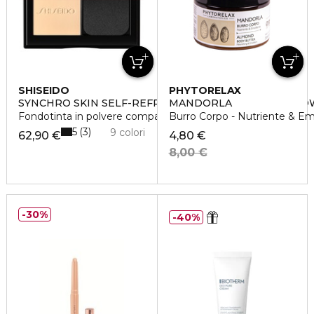
SHISEIDO
PHYTORELAX
SYNCHRO SKIN SELF-REFRESHING CUSTOM FINISH P
MANDORLA
Fondotinta in polvere compatta
Burro Corpo - Nutriente & Em
5
3
9 colori
62,90 €
4,80 €
8,00 €
30%
40%