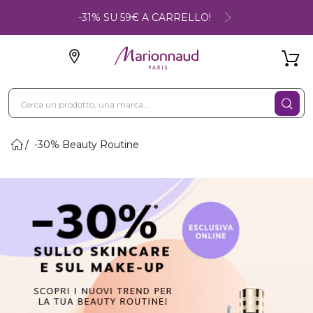
-31% SU 59€ A CARRELLO!
-30% Beauty Routine