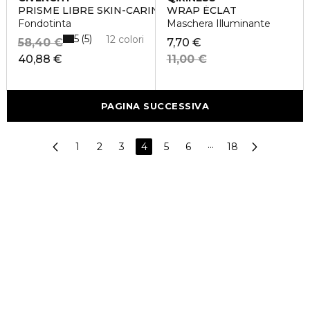
PRISME LIBRE SKIN-CARING GLOW
WRAP ÉCLAT
Fondotinta
Maschera Illuminante
5
5
12 colori
58,40 €
7,70 €
40,88 €
11,00 €
PAGINA SUCCESSIVA
1
2
3
4
5
6
···
18