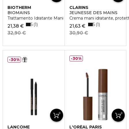
BIOTHERM
CLARINS
BIOMAINS
JEUNESSE DES MAINS
Trattamento Idratante Mani
Crema mani idratante, protetti
5
5
1
1
21,38 €
21,63 €
32,90 €
30,90 €
30%
30%
LANCÔME
L'ORÉAL PARIS