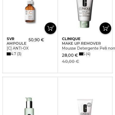
SVR
CLINIQUE
50,90 €
AMPOULE
MAKE UP REMOVER
[C] ANTI-OX
Mousse Detergente Pelli norm
4.7
5
3
4
28,00 €
40,00 €