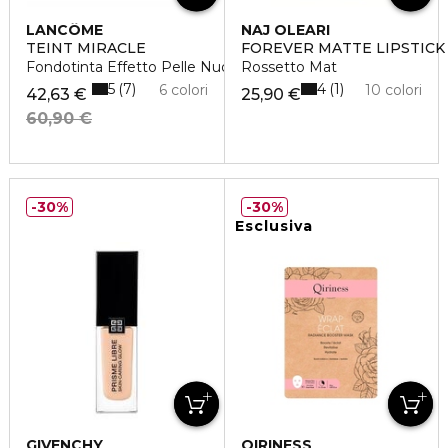
LANCÔME
NAJ OLEARI
TEINT MIRACLE
FOREVER MATTE LIPSTICK
Fondotinta Effetto Pelle Nuda
Rossetto Mat
5
4
7
1
6 colori
10 colori
42,63 €
25,90 €
60,90 €
30%
30%
Esclusiva
GIVENCHY
QIRINESS