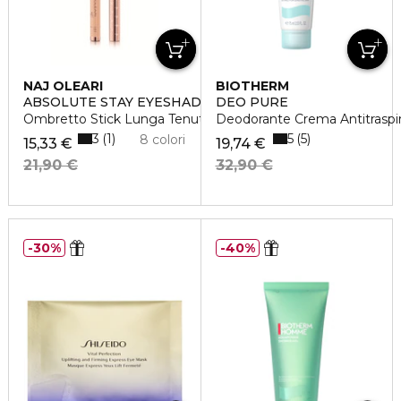
NAJ OLEARI
BIOTHERM
ABSOLUTE STAY EYESHADOW
DEO PURE
Ombretto Stick Lunga Tenuta
Deodorante Crema Antitraspi
3
5
1
5
8 colori
15,33 €
19,74 €
21,90 €
32,90 €
30%
40%