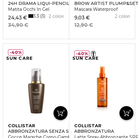
24H DRAMA LIQUI-PENCIL
BROW ARTIST PLUMP&SE
Matita Occhi In Gel
Mascara Waterproof
3.3
3
2 colori
2 colori
24,43 €
9,03 €
34,90 €
12,90 €
40%
40%
SUN CARE
SUN CARE
COLLISTAR
COLLISTAR
ABBRONZATURA SENZA SOLE
ABBRONZATURA
Gocce Magiche Corpo-Gambe
Latte Spray Abbronzante SPF