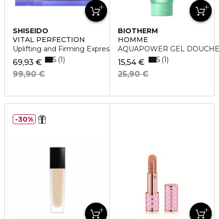
SHISEIDO
BIOTHERM
VITAL PERFECTION
HOMME
Uplifting and Firming Express Eye Mask
AQUAPOWER GEL DOUCH
5
5
1
1
69,93 €
15,54 €
99,90 €
25,90 €
30%