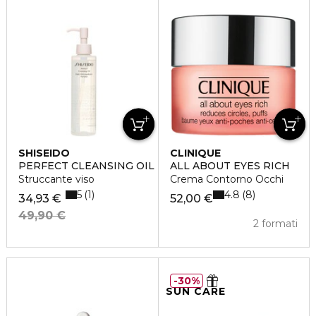
SHISEIDO
CLINIQUE
PERFECT CLEANSING OIL
ALL ABOUT EYES RICH
Struccante viso
Crema Contorno Occhi
5
4.8
1
8
34,93 €
52,00 €
49,90 €
2 formati
30%
SUN CARE