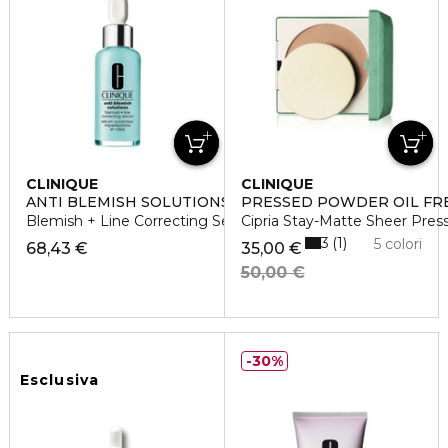
CLINIQUE
CLINIQUE
ANTI BLEMISH SOLUTIONS
PRESSED POWDER OIL FR
Blemish + Line Correcting Serum Siero
Cipria Stay-Matte Sheer Pre
3
1
5 colori
68,43 €
35,00 €
50,00 €
30%
Esclusiva