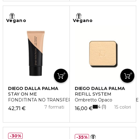
Vegano
Vegano
DIEGO DALLA PALMA
DIEGO DALLA PALMA
STAY ON ME
REFILL SYSTEM
FONDITINTA NO TRANSFER LUNGA TENUTA RESISTENTE
Ombretto Opaco
4
1
7 formati
15 colori
42,71 €
16,00 €
30%
35%