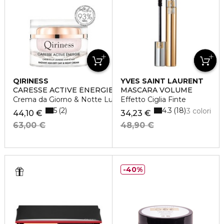
QIRINESS
YVES SAINT LAURENT
CARESSE ACTIVE ÉNERGIE
MASCARA VOLUME
Crema da Giorno & Notte Luminosità e Giovinezza
Effetto Ciglia Finte
5
4.3
2
18
3 colori
44,10 €
34,23 €
63,00 €
48,90 €
40%