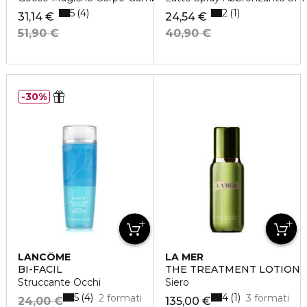
5
2
4
1
31,14 €
24,54 €
51,90 €
40,90 €
30%
LANCÔME
LA MER
BI-FACIL
THE TREATMENT LOTION
Struccante Occhi
Siero
5
4
4
1
2 formati
3 formati
24,00 €
135,00 €