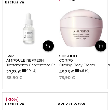
Esclusiva
SVR
SHISEIDO
AMPOULE REFRESH
CORPO
Trattamento Concentrato Contorno Occhi Ad Azione Levigan
Firming Body Cream
4.7
4.8
3
4
27,23 €
49,33 €
38,90 €
75,90 €
30%
Esclusiva
PREZZI WOW