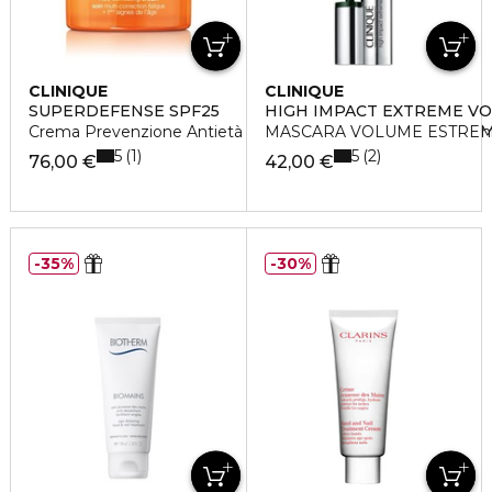
CLINIQUE
CLINIQUE
SUPERDEFENSE SPF25
HIGH IMPACT EXTREME V
Crema Prevenzione Antietà + Anti-Fatica 1/2 da Arida a Nor
MASCARA VOLUME ESTREM
5
5
1
2
76,00 €
42,00 €
35%
30%