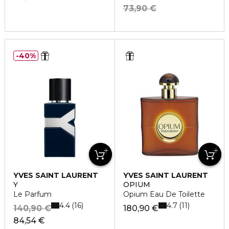
73,90 €
40%
YVES SAINT LAURENT
YVES SAINT LAURENT
Y
OPIUM
Le Parfum
Opium Eau De Toilette
4.4
4.7
16
11
140,90 €
180,90 €
84,54 €