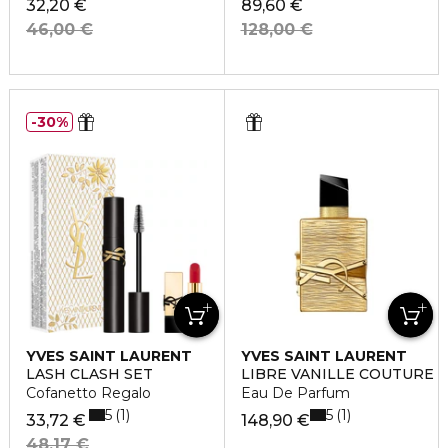
32,20 €
89,60 €
46,00 €
128,00 €
30%
YVES SAINT LAURENT
YVES SAINT LAURENT
LASH CLASH SET
LIBRE VANILLE COUTURE
Cofanetto Regalo
Eau De Parfum
5
5
1
1
33,72 €
148,90 €
48,17 €