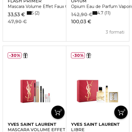
FLASH PRIMER
OPIUM
Mascara Volume Effet Faux Cils
Opium Eau de Parfum Vapori
5
4.7
2
11
33,53 €
142,90 €
47,90 €
100,03 €
3 formati
30%
30%
YVES SAINT LAURENT
YVES SAINT LAURENT
MASCARA VOLUME EFFET FAUX CILS
LIBRE