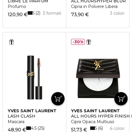
LIBRE LE PARFUM
ALL HOURSHYPER BLUR
Profumo
Cipria in Polvere Libera
5
2
3 formati
3 colori
120,90 €
73,90 €
30%
YVES SAINT LAURENT
YVES SAINT LAURENT
LASH CLASH
ALL HOURS HYPER FINIS
Mascara
Cipra Opaca Multiuso
4.5
5
25
6
6 colori
48,90 €
51,73 €