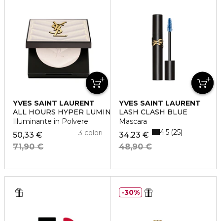
YVES SAINT LAURENT
YVES SAINT LAURENT
ALL HOURS HYPER LUMINIZE
LASH CLASH BLUE
Illuminante in Polvere
Mascara
4.5
25
3 colori
50,33 €
34,23 €
71,90 €
48,90 €
30%