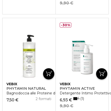
9,90 €
30%
VEBIX
VEBIX
PHYTAMIN NATURAL
PHYTAMIN ACTIVE
Bagnodoccia alle Proteine del Latte Nutriente
Detergente Intimo Protettivo
4
1
2 formati
7,50 €
6,93 €
9,90 €