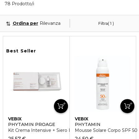
Visualizzati 40 prodotti che corrispondono ai tuoi f
78 Prodotto/i
Ordina per
Rilevanza
Filtra
1
Best Seller
VEBIX
VEBIX
PHYTAMIN PROAGE
PHYTAMIN
Kit Crema Intensive + Siero Liftante Specific
Mousse Solare Corpo SPF 50 P
25,57 €
24,50 €