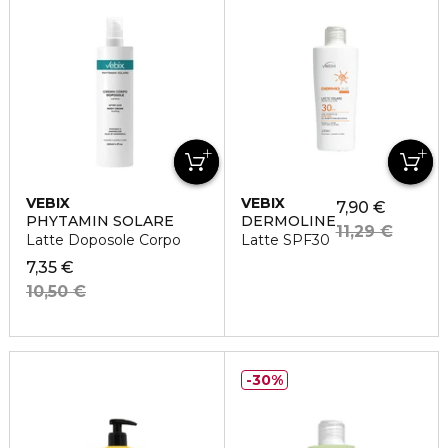
VEBIX
VEBIX
7,90 €
PHYTAMIN SOLARE
DERMOLINE
11,29 €
Latte Doposole Corpo
Latte SPF30
7,35 €
10,50 €
30%